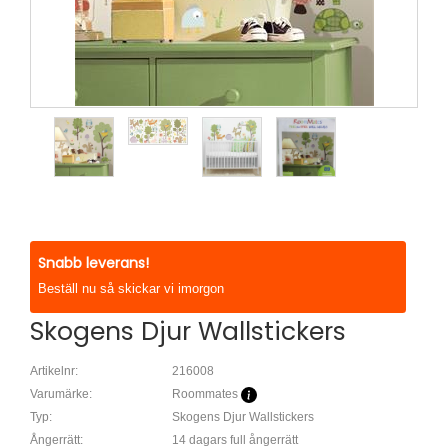
Snabb leverans!
Beställ nu så skickar vi imorgon
Skogens Djur Wallstickers
Artikelnr:
216008
Varumärke:
Roommates
Typ:
Skogens Djur Wallstickers
Ångerrätt:
14 dagars full ångerrätt