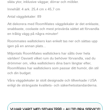
släta ytor, inklusive väggar, dörrar och möbler.
Innehåll: 4 ark. 25,4 cm x 45,7 cm
Antal väggdekaler: 89
Att dekorera med RoomMates väggdekaler är det enklaste,
snabbaste, coolaste och mest prisvärda sättet att förvandla
en tråkig vägg på några minuter!
Roommates wallstickers kan enkelt tas ner och sättas upp
igen på en annan plats...
Miljontals RoomMates wallstickers har sålts över hela
världen! Oavsett vilket rum du behöver förvandla, vad du
drömmer om, vilka wallstickers dina barn längtar efter,
RoomMates har wallstickers som passar ditt humör, din stil
och din budget.
Våra väggdekaler är stolt designade och tillverkade i USA
enligt de strängaste kvalitets- och säkerhetsstandarderna.
VI HAR VARIT MED SEDAN 1998 - ALLTID BRA SERVICE!