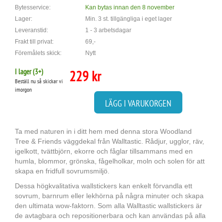
Bytesservice:
Kan bytas innan den 8 november
Lager:
Min. 3 st. tillgängliga i eget lager
Leveranstid:
1 - 3 arbetsdagar
Frakt till privat:
69,-
Föremålets skick:
Nytt
I lager (
3
+)
229 kr
Beställ nu så skickar vi
imorgon
LÄGG I VARUKORGEN
Ta med naturen in i ditt hem med denna stora Woodland
Tree & Friends väggdekal från Walltastic. Rådjur, ugglor, räv,
igelkott, tvättbjörn, ekorre och fåglar tillsammans med en
humla, blommor, grönska, fågelholkar, moln och solen för att
skapa en fridfull sovrumsmiljö.
Dessa högkvalitativa wallstickers kan enkelt förvandla ett
sovrum, barnrum eller lekhörna på några minuter och skapa
den ultimata wow-faktorn. Som alla Walltastic wallstickers är
de avtagbara och repositionerbara och kan användas på alla