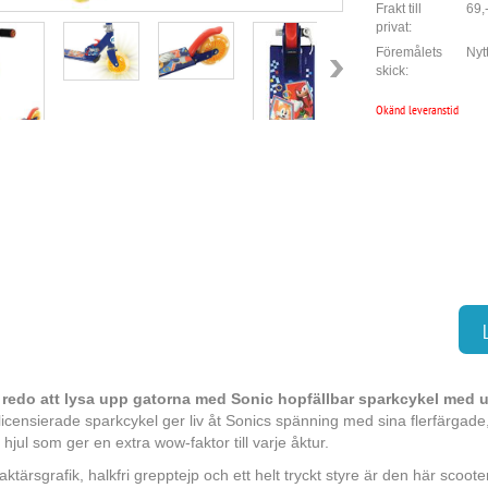
Frakt till
69,
privat:
Föremålets
Nyt
skick:
Okänd leveranstid
 redo att lysa upp gatorna med Sonic hopfällbar sparkcykel med u
lt licensierade sparkcykel ger liv åt Sonics spänning med sina flerfärgade
 hjul som ger en extra wow-faktor till varje åktur.
ktärsgrafik, halkfri grepptejp och ett helt tryckt styre är den här scoo