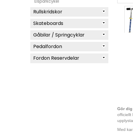
Elsparkcykel
Rullskridskor
Skateboards
Gåbilar / Springcyklar
Pedalfordon
Fordon Reservdelar
Gör dig
officiel
upplysta
Med kara