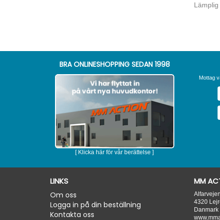
Lämplig 
BRA ONLINESHOPPING SEDAN 1998
Mottag v
[ Klicka här för vår berättelse ]
LINKS
MM ACT
Om oss
Alfarveje
4320
Lejr
Logga in på din beställning
Danmark
Kontakta oss
www.mmac