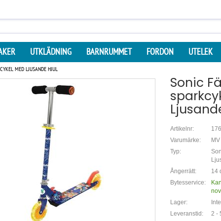
AKER
UTKLÄDNING
BARNRUMMET
FORDON
UTELEK
CYKEL MED LJUSANDE HJUL
Sonic Fä
sparkcy
Ljusande
Artikelnr:
17
Varumärke:
MV 
Typ:
Son
Lju
Ångerrätt:
14 
Bytesservice:
Kan
no
Lager:
Int
Leveranstid:
2 -