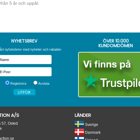
från 5 år och uppåt.
NYHETSBREV
ÖVER
10.000
KUNDOMDÖMEN
årt nyhetsbrev med nyheter och rabatter.
Registrera
Avsluta
ION A/S
LÄNDER
n 57, Osted
Sverige
e
Danmark
tion.se