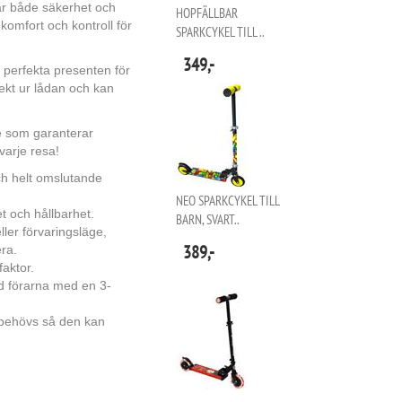
rar både säkerhet och
HOPFÄLLBAR
omfort och kontroll för
SPARKCYKEL TILL ..
349,-
 perfekta presenten för
ekt ur lådan och kan
e som garanterar
varje resa!
och helt omslutande
NEO SPARKCYKEL TILL
t och hållbarhet.
BARN, SVART..
ller förvaringsläge,
389,-
era.
aktor.
ed förarna med en 3-
 behövs så den kan