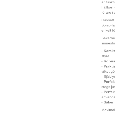
är funkt
hållbarh
förare i 
Oavsett 
Sonic-fa
enkelt f
Säkerhe
sinnesfr
-
Karakt
styre.
-
Robus
-
Prakti
vilket g
- Självl
-
Perfek
stegs ju
-
Perfek
användas
-
Säkerh
Maximal 