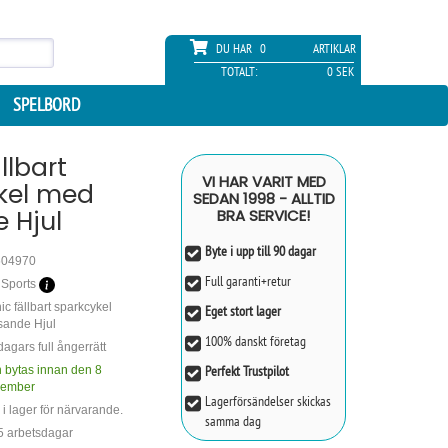
DU HAR
0
ARTIKLAR
TOTALT:
0 SEK
SPELBORD
llbart
VI HAR VARIT MED
kel med
SEDAN 1998 - ALLTID
 Hjul
BRA SERVICE!
Byte i upp till 90 dagar
604970
Full garanti+retur
Sports
ic fällbart sparkcykel
Eget stort lager
sande Hjul
100% danskt företag
dagars full ångerrätt
Perfekt Trustpilot
 bytas innan den 8
vember
Lagerförsändelser skickas
e i lager för närvarande.
samma dag
 5 arbetsdagar