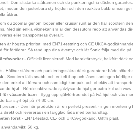
ionell. Den slitstarka stålramen och de punkteringsfria däcken garante
et, medan den justerbara styrhöjden och den reaktiva bakbromsen ger k
alla åldrar.
om du zoomar genom loopar eller cruisar runt är den här scootern den
ns. Med sin enkla vikmekanism är den dessutom redo att användas dir
örvaras eller transporteras överallt.
ten är högsta prioritet, med EN71-testning och CE UKCA-godkännand
id för föräldrar. Så tänd upp dina äventyr och låt Sonic följa med dig på 
ärsfavoriter
- Officiellt licensierad! Med karaktärstryck, halkfritt däck 
t
- Hållbar stålram och punkteringssäkra däck garanterar både säkerhe
sk
- Scootern fälls snabbt och enkelt ihop och låses i antingen körläge e
ör den enkel att förvara och samtidigt kompakt och effektiv att transport
ysande
hjul
- Rörelseaktiverade självlysande hjul ger extra kul och wow-f
t för växande barn
- Bygg upp självförtroendet på två hjul och väx m
sterbar styrhöjd på 74-80 cm.
t
present - Den här produkten är en perfekt present - ingen montering
 direkt och levereras i en färgglad låda med bärhandtag.
eten först
- EN71-testad. CE- och UKCA-godkänd. Giftfri plast.
användarvikt: 50 kg.