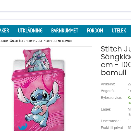
AKER
UTKLÄDNING
BARNRUMMET
FORDON
UTELEK
JUNIOR SÄNGKLÄDER 100X135 CM - 100 PROCENT BOMULL
Stitch J
Sängklä
cm - 10
bomull
Artikelnr:
2
Ångerrätt:
14
Bytesservice:
K
n
Lager:
Mi
la
Leveranstid:
1 
Frakt till privat:
69