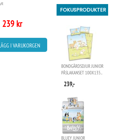
tt
FOKUSPRODUKTER
239 kr
LÄGG I VARUKORGEN
BONDGÅRDSDJUR JUNIOR
PÅSLAKANSET 100X135..
239,-
BLUEY JUNIOR