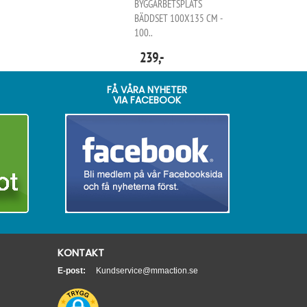
BYGGARBETSPLATS
BÄDDSET 100X135 CM -
100..
239,-
FÅ VÅRA NYHETER
VIA FACEBOOK
KONTAKT
E-post:
Kundservice@mmaction.se