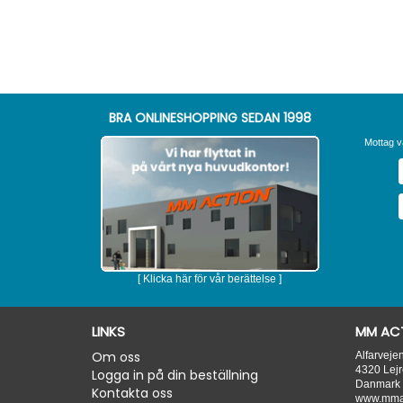
BRA ONLINESHOPPING SEDAN 1998
Mottag v
[ Klicka här för vår berättelse ]
LINKS
MM ACT
Om oss
Alfarveje
4320
Lejr
Logga in på din beställning
Danmark
Kontakta oss
www.mmac