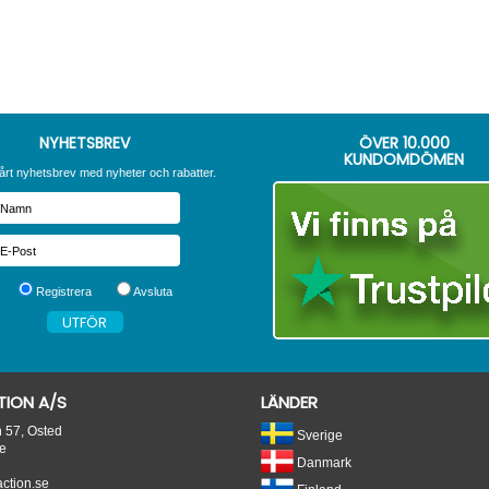
NYHETSBREV
ÖVER
10.000
KUNDOMDÖMEN
årt nyhetsbrev med nyheter och rabatter.
Registrera
Avsluta
ION A/S
LÄNDER
n 57, Osted
Sverige
e
Danmark
tion.se