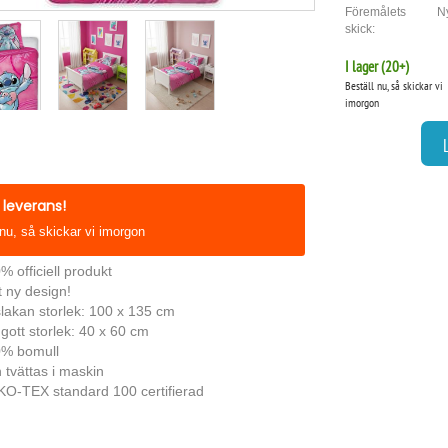
Föremålets
Ny
skick:
I lager (
20
+)
Beställ nu, så skickar vi
imorgon
leverans!
 nu, så skickar vi imorgon
% officiell produkt
t ny design!
lakan storlek: 100 x 135 cm
gott storlek: 40 x 60 cm
% bomull
 tvättas i maskin
O-TEX standard 100 certifierad