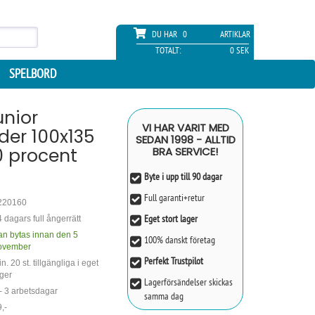
DU HAR
0
ARTIKLAR
TOTALT:
0 SEK
SPELBORD
unior
VI HAR VARIT MED
der 100x135
SEDAN 1998 - ALLTID
0 procent
BRA SERVICE!
Byte i upp till 90 dagar
Full garanti+retur
220160
Eget stort lager
 dagars full ångerrätt
an bytas innan den 5
100% danskt företag
ovember
Perfekt Trustpilot
n. 20 st. tillgängliga i eget
ger
Lagerförsändelser skickas
- 3 arbetsdagar
samma dag
,-