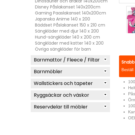
Dinosaurier och drakar 140x200cm
Disney Påslakanset 140x200cm
Gaming Paaslakanset 140x200cm
Japanska Anime 140 x 200
Bäddset Påslakanset 150 x 210 cm
Sängkläder med djur 140 x 200
Hund-sängkläder 140 x 200 cm
Sängkläder med katter 140 x 200
Övriga sängkläder för barn
Barnmattor / Fleece / Filtar
Snabb 
Beställ
Barnmöbler
100
Wallstickers och tapeter
Hel
Pås
Ryggsäckar och väskor
Örn
Reservdelar till möbler
100
Kan
OEK