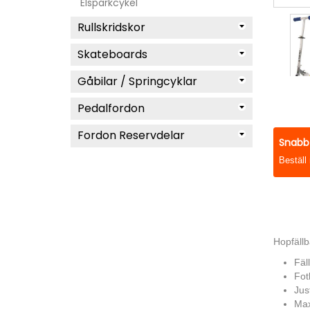
Elsparkcykel
Rullskridskor
Skateboards
Gåbilar / Springcyklar
Pedalfordon
Fordon Reservdelar
Snabb 
Beställ
Hopfällb
Fäll
Fot
Jus
Max