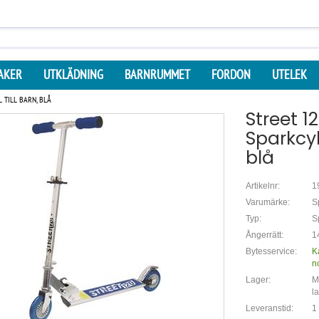
AKER
UTKLÄDNING
BARNRUMMET
FORDON
UTELEK
 TILL BARN, BLÅ
Street 1
Sparkcyke
blå
Artikelnr:
1
Varumärke:
S
Typ:
Sp
Ångerrätt:
1
Bytesservice:
K
n
Lager:
Mi
l
Leveranstid:
1