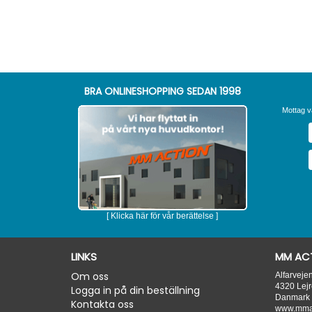
BRA ONLINESHOPPING SEDAN 1998
Mottag v
[ Klicka här för vår berättelse ]
LINKS
MM ACT
Om oss
Alfarveje
4320
Lejr
Logga in på din beställning
Danmark
Kontakta oss
www.mmac