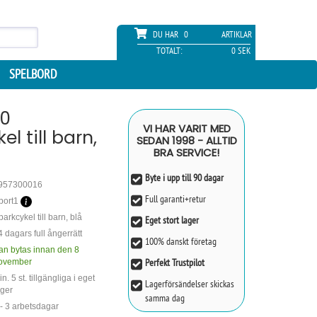
DU HAR
0
ARTIKLAR
TOTALT:
0 SEK
SPELBORD
20
VI HAR VARIT MED
l till barn,
SEDAN 1998 - ALLTID
BRA SERVICE!
Byte i upp till 90 dagar
957300016
Full garanti+retur
port1
arkcykel till barn, blå
Eget stort lager
4 dagars full ångerrätt
100% danskt företag
an bytas innan den 8
Perfekt Trustpilot
ovember
n. 5 st. tillgängliga i eget
Lagerförsändelser skickas
ager
samma dag
 - 3 arbetsdagar