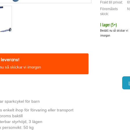
Frakt till privat:
6
Föremålets
N
skick:
I lager (
5
+)
Beställ nu så skickar vi
imorgon
leverans!
 nu så skickar vi imorgon
ar sparkcykel för barn
s enkelt ihop för förvaring eller transport
broms baktill
terbar styrhöjd, 3 lägen
 personvikt: 50 kg