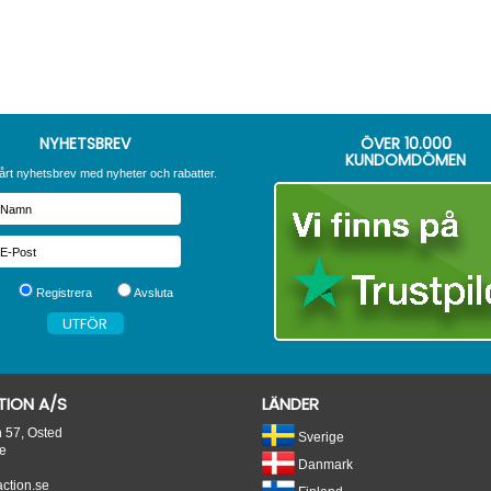
NYHETSBREV
ÖVER
10.000
KUNDOMDÖMEN
årt nyhetsbrev med nyheter och rabatter.
Registrera
Avsluta
ION A/S
LÄNDER
n 57, Osted
Sverige
e
Danmark
tion.se