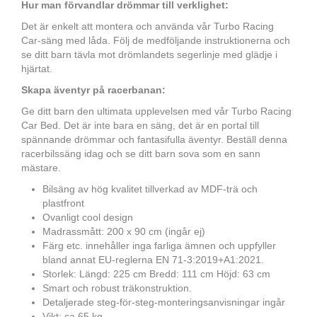
Hur man förvandlar drömmar till verklighet:
Det är enkelt att montera och använda vår Turbo Racing
Car-säng med låda. Följ de medföljande instruktionerna och
se ditt barn tävla mot drömlandets segerlinje med glädje i
hjärtat.
Skapa äventyr på racerbanan:
Ge ditt barn den ultimata upplevelsen med vår Turbo Racing
Car Bed. Det är inte bara en säng, det är en portal till
spännande drömmar och fantasifulla äventyr. Beställ denna
racerbilssäng idag och se ditt barn sova som en sann
mästare.
Bilsäng av hög kvalitet tillverkad av MDF-trä och
plastfront
Ovanligt cool design
Madrassmått: 200 x 90 cm (ingår ej)
Färg etc. innehåller inga farliga ämnen och uppfyller
bland annat EU-reglerna EN 71-3:2019+A1:2021.
Storlek: Längd: 225 cm Bredd: 111 cm Höjd: 63 cm
Smart och robust träkonstruktion.
Detaljerade steg-för-steg-monteringsanvisningar ingår
Vikt: ca 65 kg