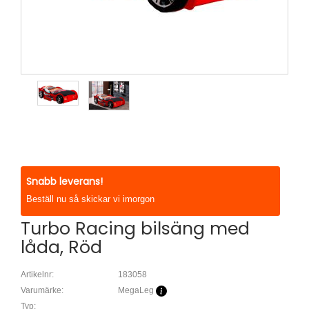
Snabb leverans!
Beställ nu så skickar vi imorgon
Turbo Racing bilsäng med
låda, Röd
Artikelnr:
183058
Varumärke:
MegaLeg
Typ: