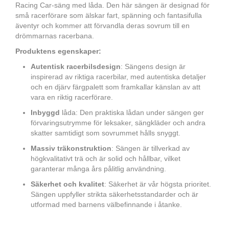
Racing Car-säng med låda. Den här sängen är designad för
små racerförare som älskar fart, spänning och fantasifulla
äventyr och kommer att förvandla deras sovrum till en
drömmarnas racerbana.
Produktens egenskaper:
Autentisk racerbilsdesign
: Sängens design är
inspirerad av riktiga racerbilar, med autentiska detaljer
och en djärv färgpalett som framkallar känslan av att
vara en riktig racerförare.
Inbyggd
låda: Den praktiska lådan under sängen ger
förvaringsutrymme för leksaker, sängkläder och andra
skatter samtidigt som sovrummet hålls snyggt.
Massiv träkonstruktion
: Sängen är tillverkad av
högkvalitativt trä och är solid och hållbar, vilket
garanterar många års pålitlig användning.
Säkerhet och kvalitet
: Säkerhet är vår högsta prioritet.
Sängen uppfyller strikta säkerhetsstandarder och är
utformad med barnens välbefinnande i åtanke.