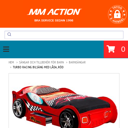
0
HEM
SÄNGAR OCH TILLBEHÖR FÖR BARN
BARNSÄNGAR
TURBO RACING BILSÄNG MED LÅDA, RÖD