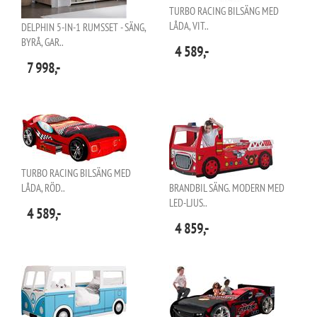
TURBO RACING BILSÄNG MED
LÅDA, VIT..
DELPHIN 5-IN-1 RUMSSET - SÄNG,
BYRÅ, GAR..
4 589,-
7 998,-
TURBO RACING BILSÄNG MED
LÅDA, RÖD..
BRANDBIL SÄNG. MODERN MED
LED-LJUS..
4 589,-
4 859,-