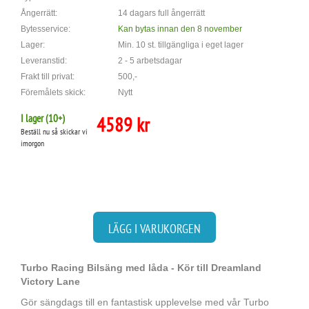
Ångerrätt:
14 dagars full ångerrätt
Bytesservice:
Kan bytas innan den 8 november
Lager:
Min. 10 st. tillgängliga i eget lager
Leveranstid:
2 - 5 arbetsdagar
Frakt till privat:
500,-
Föremålets skick:
Nytt
I lager (
10
+)
4589 kr
Beställ nu så skickar vi
imorgon
LÄGG I VARUKORGEN
Turbo Racing Bilsäng med låda - Kör till Dreamland
Victory Lane
Gör sängdags till en fantastisk upplevelse med vår Turbo