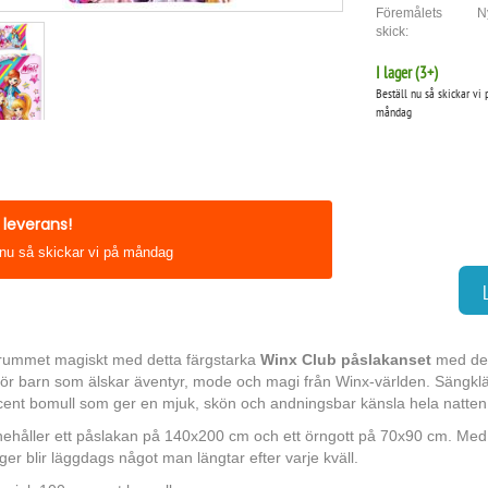
Föremålets
N
skick:
I lager (
3
+)
Beställ nu så skickar vi 
måndag
leverans!
 nu så skickar vi på måndag
rummet magiskt med detta färgstarka
Winx Club påslakanset
med de 
för barn som älskar äventyr, mode och magi från Winx-världen. Sängkläd
ent bomull som ger en mjuk, skön och andningsbar känsla hela natten
nehåller ett påslakan på 140x200 cm och ett örngott på 70x90 cm. Med s
rger blir läggdags något man längtar efter varje kväll.