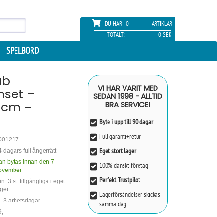
DU HAR
0
ARTIKLAR
TOTALT:
0 SEK
SPELBORD
ub
VI HAR VARIT MED
nset –
SEDAN 1998 - ALLTID
 cm –
BRA SERVICE!
Byte i upp till 90 dagar
Full garanti+retur
001217
Eget stort lager
4 dagars full ångerrätt
an bytas innan den 7
100% danskt företag
ovember
Perfekt Trustpilot
n. 3 st. tillgängliga i eget
ager
Lagerförsändelser skickas
 - 3 arbetsdagar
samma dag
9,-