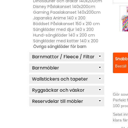
Dinosaurier och drakar 140x200cm
Disney Påslakanset 140x200cm
Gaming Paaslakanset 140x200cm
Japanska Anime 140 x 200
Bäddset Påslakanset 150 x 210 cm
Sängkläder med djur 140 x 200
Hund-sängkläder 140 x 200 cm
Sängkläder med katter 140 x 200
Övriga sängkläder för barn
Barnmattor / Fleece / Filtar
Snabb 
Beställ
Barnmöbler
Wallstickers och tapeter
Ryggsäckar och väskor
Gör sov
Perfekt 
Reservdelar till möbler
100 proc
Setet in
klara fä