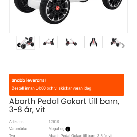
Snabb leverans!
Beställ innan 14:00 och vi skickar varan idag
Abarth Pedal Gokart till barn,
3-8 år, vit
Artikelnr:
12619
Varumärke:
MegaLeg
Typ:
Abarth Pedal Gokart till barn, 3-8 år, vit