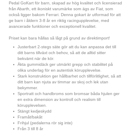
Pedal GoKart för barn, skapad av hög kvalitet och licensierad
från Abarth, ett ikoniskt varumärke som ägs av Fiat, som
också ligger bakom Ferrari. Denna gokart är utformad för att
ge barn i åldern 3-8 år en riktig racingupplevelse, med
avancerade funktioner och exceptionell kvalitet.
Priset kan bara hållas så lågt på grund av direktimport!
Justerbart 2-stegs säte gör att du kan anpassa det till
ditt barns tillväxt och behov, så att de alltid sitter
bekvämt när de kör.
Äkta gummidäck ger utmärkt grepp och stabilitet på
olika underlag för en autentisk körupplevelse.
Stark konstruktion ger hållbarhet och tillförlitlighet, så att
ditt barn kan njuta av timmar av skoj och lek utan
bekymmer.
Sportratt och handbroms som bromsar båda hjulen ger
en extra dimension av kontroll och realism till
körupplevelsen.
Stängt kedjeskydd
Framåt/bakåt
Frihjul (pedalerna rör sig inte)
Från 3 till 8 år