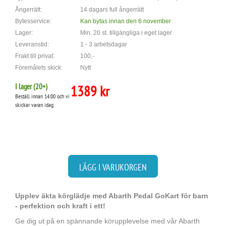
Ångerrätt:
14 dagars full ångerrätt
Bytesservice:
Kan bytas innan den 6 november
Lager:
Min. 20 st. tillgängliga i eget lager
Leveranstid:
1 - 3 arbetsdagar
Frakt till privat:
100,-
Föremålets skick:
Nytt
I lager (
20
+)
1389 kr
Beställ innan 14:00 och vi
skickar varan idag
LÄGG I VARUKORGEN
Upplev äkta körglädje med Abarth Pedal GoKart för barn
- perfektion och kraft i ett!
Ge dig ut på en spännande körupplevelse med vår Abarth