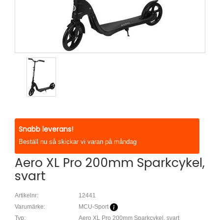
Snabb leverans!
Beställ nu så skickar vi varan på måndag
Aero XL Pro 200mm Sparkcykel,
svart
Artikelnr:
12441
Varumärke:
MCU-Sport
Typ:
Aero XL Pro 200mm Sparkcykel, svart