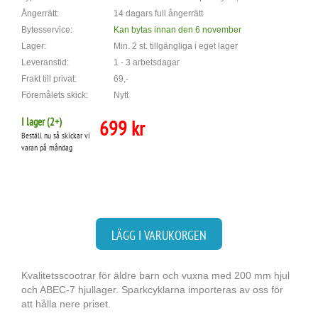
Ångerrätt:
14 dagars full ångerrätt
Bytesservice:
Kan bytas innan den 6 november
Lager:
Min. 2 st. tillgängliga i eget lager
Leveranstid:
1 - 3 arbetsdagar
Frakt till privat:
69,-
Föremålets skick:
Nytt
I lager (
2
+)
699 kr
Beställ nu så skickar vi
varan på måndag
LÄGG I VARUKORGEN
Kvalitetsscootrar för äldre barn och vuxna med 200 mm hjul
och ABEC-7 hjullager. Sparkcyklarna importeras av oss för
att hålla nere priset.