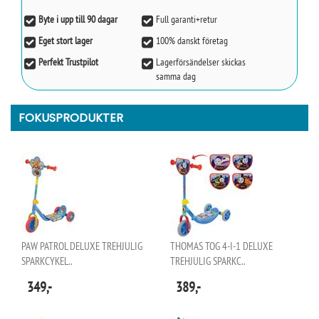
Byte i upp till 90 dagar
Full garanti+retur
Eget stort lager
100% danskt företag
Perfekt Trustpilot
Lagerförsändelser skickas
samma dag
FOKUSPRODUKTER
PAW PATROL DELUXE TREHJULIG
THOMAS TOG 4-I-1 DELUXE
SPARKCYKEL..
TREHJULIG SPARKC..
349,-
389,-