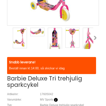
Snabb leverans!
Beställ innan kl.14:00, så skickar vi idag
Barbie Deluxe Tri trehjulig
sparkcykel
Artikelnr:
17605042
Varumärke:
MV Sports
Typ:
Barbie Deluxe trehjulig sparkcykel