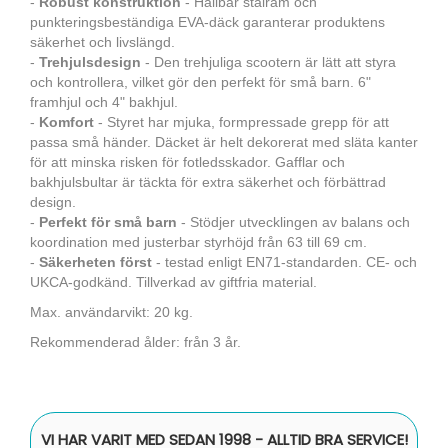
-
Robust konstruktion
- Hållbar stålram och
punkteringsbeständiga EVA-däck garanterar produktens
säkerhet och livslängd.
-
Trehjulsdesign
- Den trehjuliga scootern är lätt att styra
och kontrollera, vilket gör den perfekt för små barn. 6"
framhjul och 4" bakhjul.
-
Komfort
- Styret har mjuka, formpressade grepp för att
passa små händer. Däcket är helt dekorerat med släta kanter
för att minska risken för fotledsskador. Gafflar och
bakhjulsbultar är täckta för extra säkerhet och förbättrad
design.
-
Perfekt för små barn
- Stödjer utvecklingen av balans och
koordination med justerbar styrhöjd från 63 till 69 cm.
-
Säkerheten först
- testad enligt EN71-standarden. CE- och
UKCA-godkänd. Tillverkad av giftfria material.
Max. användarvikt: 20 kg.
Rekommenderad ålder: från 3 år.
VI HAR VARIT MED SEDAN 1998 - ALLTID BRA SERVICE!