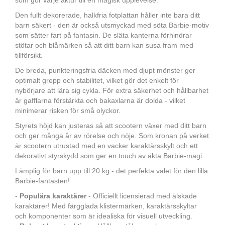
som gör varje åktur till en magisk upplevelse.
Den fullt dekorerade, halkfria fotplattan håller inte bara ditt
barn säkert - den är också utsmyckad med söta Barbie-motiv
som sätter fart på fantasin. De släta kanterna förhindrar
stötar och blåmärken så att ditt barn kan susa fram med
tillförsikt.
De breda, punkteringsfria däcken med djupt mönster ger
optimalt grepp och stabilitet, vilket gör det enkelt för
nybörjare att lära sig cykla. För extra säkerhet och hållbarhet
är gafflarna förstärkta och bakaxlarna är dolda - vilket
minimerar risken för små olyckor.
Styrets höjd kan justeras så att scootern växer med ditt barn
och ger många år av rörelse och nöje. Som kronan på verket
är scootern utrustad med en vacker karaktärsskylt och ett
dekorativt styrskydd som ger en touch av äkta Barbie-magi.
Lämplig för barn upp till 20 kg - det perfekta valet för den lilla
Barbie-fantasten!
-
Populära karaktärer
- Officiellt licensierad med älskade
karaktärer! Med färgglada klistermärken, karaktärsskyltar
och komponenter som är idealiska för visuell utveckling.