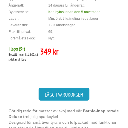
Ångerrätt:
14 dagars full ångerrätt
Bytesservice:
Kan bytas innan den 5 november
Lager:
Min. 5 st. tillgängliga i eget lager
Leveranstid:
1 - 3 arbetsdagar
Frakt till privat:
69,-
Föremålets skick:
Nytt
I lager (
5
+)
349 kr
Beställ innan kl.14:00, så
skickar vi idag
LÄGG I VARUKORGEN
Gör dig redo för massor av skoj med vår
Barbie-inspirerade
Deluxe t
rehjulig sparkcykel
Designad för små äventyrare och fullpackad med funktioner