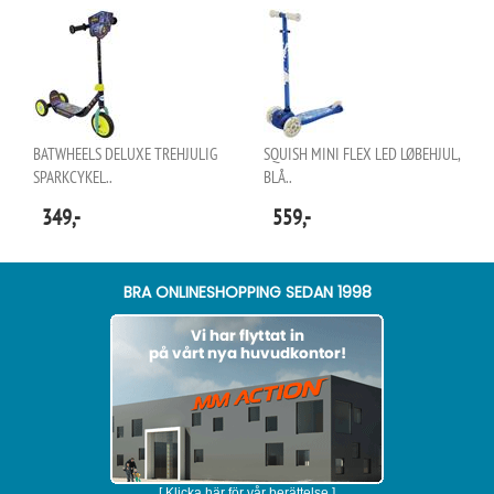
BATWHEELS DELUXE TREHJULIG
SQUISH MINI FLEX LED LØBEHJUL,
SPARKCYKEL..
BLÅ..
349,-
559,-
BRA ONLINESHOPPING SEDAN 1998
[ Klicka här för vår berättelse ]