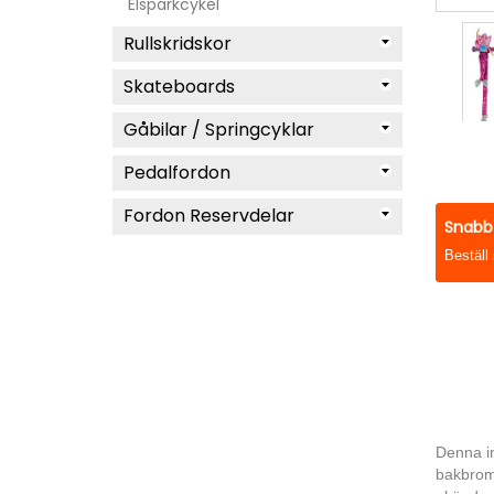
Elsparkcykel
Rullskridskor
Skateboards
Gåbilar / Springcyklar
Pedalfordon
Fordon Reservdelar
Snabb 
Beställ
Denna in
bakbroms