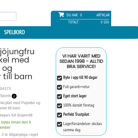
DU HAR
0
ARTIKLAR
TOTALT:
0 SEK
SPELBORD
jöjungfru
VI HAR VARIT MED
kel med
SEDAN 1998 - ALLTID
r og
BRA SERVICE!
till barn
Byte i upp till 90 dagar
Full garanti+retur
04373
Eget stort lager
Sports
rkcykel med Paljetter og
100% danskt företag
mer till barn
Perfekt Trustpilot
agars full ångerrätt
 bytas innan den 6
Lagerförsändelser skickas
ember
samma dag
 3 st. tillgängliga i eget