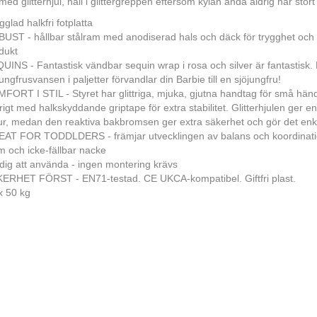
ed glitterhjul, håll i glittergreppen eftersom kylan ändå aldrig har stört 
gglad halkfri fotplatta
UST - hållbar stålram med anodiserad hals och däck för trygghet och l
dukt
UINS - Fantastisk vändbar sequin wrap i rosa och silver är fantastisk
jungfrusvansen i paljetter förvandlar din Barbie till en sjöjungfru!
FORT I STIL - Styret har glittriga, mjuka, gjutna handtag för små händ
ttrigt med halkskyddande griptape för extra stabilitet. Glitterhjulen ger 
ur, medan den reaktiva bakbromsen ger extra säkerhet och gör det enke
AT FOR TODDLDERS - främjar utvecklingen av balans och koordinatio
m och icke-fällbar nacke
dig att använda - ingen montering krävs
ERHET FÖRST - EN71-testad. CE UKCA-kompatibel. Giftfri plast.
 50 kg