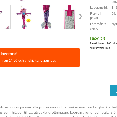
lag
Leveranstid:
1 -
Frakt till
69,-
privat:
Föremålets
Nytt
skick:
I lager (
3
+)
Beställ innan 14:00 och 
skickar varan idag
leverans!
 innan 14:00 och vi skickar varan idag
linescooter passar alla prinsessor och är säker med sin färgtryckta ha
 som hjälper till att utveckla drottningens koordinations- och balansförm