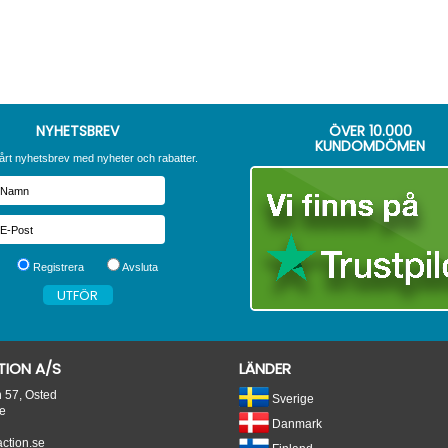
NYHETSBREV
ÖVER
10.000
KUNDOMDÖMEN
årt nyhetsbrev med nyheter och rabatter.
Registrera
Avsluta
ION A/S
LÄNDER
n 57, Osted
Sverige
e
Danmark
tion.se