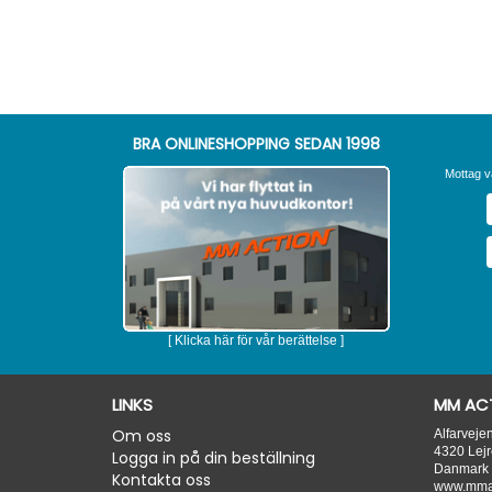
BRA ONLINESHOPPING SEDAN 1998
Mottag v
[ Klicka här för vår berättelse ]
LINKS
MM ACT
Om oss
Alfarveje
4320
Lejr
Logga in på din beställning
Danmark
Kontakta oss
www.mmac