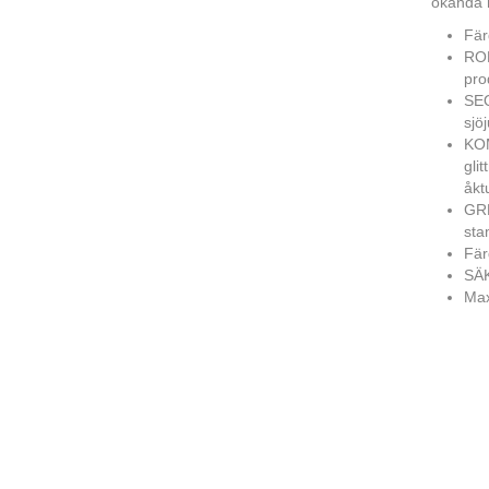
okända m
Fär
ROB
pro
SEQ
sjö
KOM
gli
åkt
GRE
sta
Fär
SÄK
Max