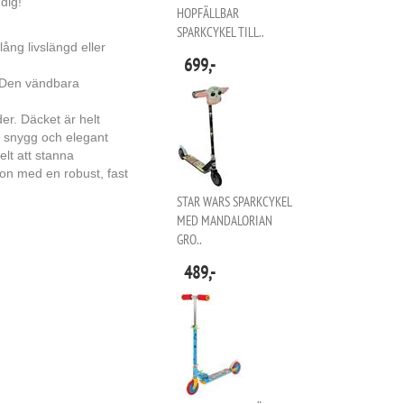
dig!
HOPFÄLLBAR
SPARKCYKEL TILL..
ång livslängd eller
699,-
. Den vändbara
er. Däcket är helt
en snygg och elegant
lt att stanna
n med en robust, fast
STAR WARS SPARKCYKEL
MED MANDALORIAN
GRO..
489,-