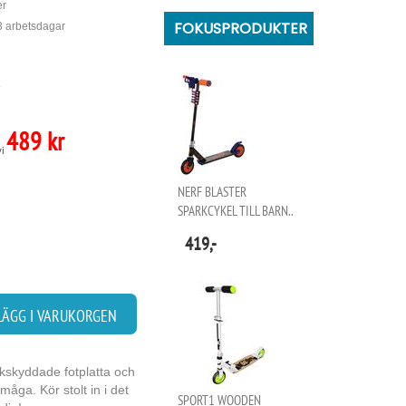
er
FOKUSPRODUKTER
 3 arbetsdagar
489 kr
vi
NERF BLASTER
SPARKCYKEL TILL BARN..
419,-
LÄGG I VARUKORGEN
lkskyddade fotplatta och
åga. Kör stolt in i det
SPORT1 WOODEN