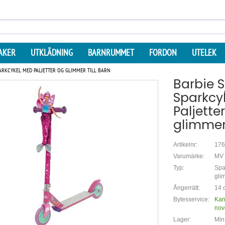
AKER
UTKLÄDNING
BARNRUMMET
FORDON
UTELEK
ARKCYKEL MED PALJETTER OG GLIMMER TILL BARN
Barbie S
Sparkcy
Paljette
glimmer 
Artikelnr:
176
Varumärke:
MV 
Typ:
Spa
glim
Ångerrätt:
14 d
Bytesservice:
Kan
nov
Lager:
Min.