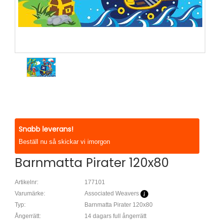
Snabb leverans!
Beställ nu så skickar vi imorgon
Barnmatta Pirater 120x80
Artikelnr:
177101
Varumärke:
Associated Weavers
Typ:
Barnmatta Pirater 120x80
Ångerrätt:
14 dagars full ångerrätt