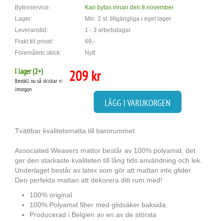
Bytesservice:
Kan bytas innan den 8 november
Lager:
Min. 2 st. tillgängliga i eget lager
Leveranstid:
1 - 3 arbetsdagar
Frakt till privat:
69,-
Föremålets skick:
Nytt
I lager (
2
+)
209 kr
Beställ nu så skickar vi
imorgon
LÄGG I VARUKORGEN
Tvättbar kvalitetsmatta till barnrummet.
Associated Weavers mattor består av 100% polyamid, det
ger den starkaste kvaliteten till lång tids användning och lek.
Underlaget består av latex som gör att mattan inte glider.
Den perfekta mattan att dekorera ditt rum med!
100% original
100% Polyamid fiber med glidsäker baksida.
Producerad i Belgien av en av de största