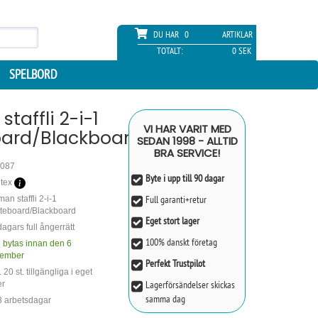
DU HAR
0
ARTIKLAR
TOTALT:
0 SEK
SPELBORD
taffli 2-i-1
VI HAR VARIT MED
ard/Blackboard
SEDAN 1998 - ALLTID
BRA SERVICE!
087
Byte i upp till 90 dagar
itex
Full garanti+retur
an staffli 2-i-1
teboard/Blackboard
Eget stort lager
agars full ångerrätt
100% danskt företag
 bytas innan den 6
ember
Perfekt Trustpilot
 20 st. tillgängliga i eget
Lagerförsändelser skickas
er
samma dag
 3 arbetsdagar