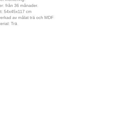
er: från 36 månader.
t: 54x45x117 cm
lverkad av målat trä och MDF
erial: Trä