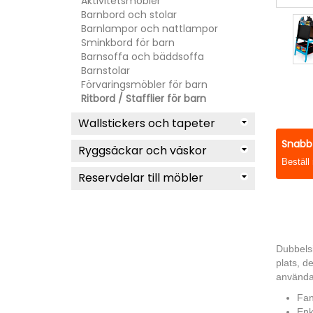
Aktivitetsmöbler
Barnbord och stolar
Barnlampor och nattlampor
Sminkbord för barn
Barnsoffa och bäddsoffa
Barnstolar
Förvaringsmöbler för barn
Ritbord / Stafflier för barn
Wallstickers och tapeter
Snabb 
Ryggsäckar och väskor
Beställ
Reservdelar till möbler
Dubbelsi
plats, d
använda
Fant
Enk