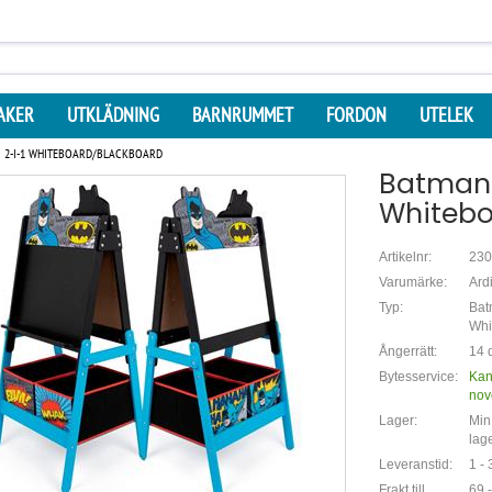
AKER
UTKLÄDNING
BARNRUMMET
FORDON
UTELEK
I 2-I-1 WHITEBOARD/BLACKBOARD
Batman s
Whitebo
Artikelnr:
230
Varumärke:
Ard
Typ:
Batm
Whi
Ångerrätt:
14 d
Bytesservice:
Kan
nov
Lager:
Min.
lag
Leveranstid:
1 -
Frakt till
69,-