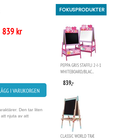
FOKUSPRODUKTER
839 kr
PEPPA GRIS STAFFLI 2-I-1
WHITEBOARD/BLAC..
839,-
LÄGG I VARUKORGEN
raktärer. Den tar liten
tt njuta av att
CLASSIC WORLD TRÆ