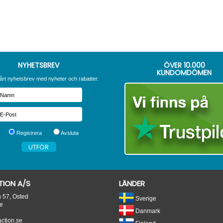
NYHETSBREV
ÖVER
10.000
KUNDOMDÖMEN
årt nyhetsbrev med nyheter och rabatter.
Registrera
Avsluta
ION A/S
LÄNDER
n 57, Osted
Sverige
e
Danmark
tion.se