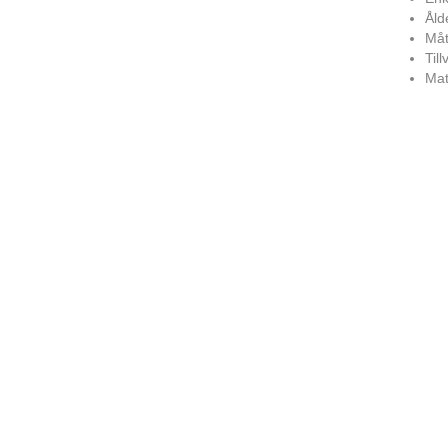
Åld
Måt
Til
Mat