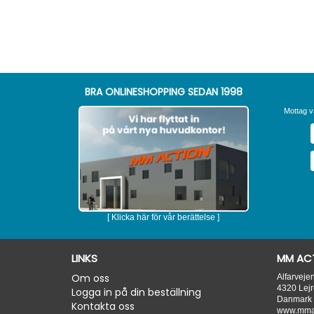
BRA ONLINESHOPPING SEDAN 1998
Mottag v
[ Klicka här för vår berättelse ]
LINKS
MM ACT
Om oss
Alfarveje
4320
Lejr
Logga in på din beställning
Danmark
Kontakta oss
www.mmac