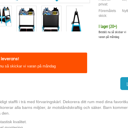
privat:
Föremålets
Nytt
skick:
I lager (
20
+)
Beställ nu så skickar vi
varan på måndag
leverans!
 nu så skickar vi varan på måndag
digt staffli i trä med förvaringskärl. Dekorera ditt rum med dina favoritka
ekorerar alla barns miljöer, är motståndskraftig och säker. Barn kommer a
 den.
astisk kvalitet.
el montering.