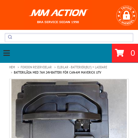
0
HEM
FORDON RESERVDELAR
ELBILAR - BATTERIER(BLY) + LADDARE
BATTERILÅDA MED 7AH 24V-BATTERI FÖR CAN-AM MAVERICK UTV