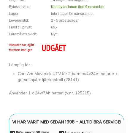
Ångerrätt:
14 dagars full ångerrätt
Bytesservice:
Kan bytas innan den 9 november
Lager:
Inte i lager för närvarande.
Leveranstid:
2 - 5 arbetsdagar
Frakt till privat:
69,-
Föremålets skick:
Nytt
Produkten har utgått
UDGÅET
förväntas inte igen
Lämplig för :
Can-Am Maverick UTV för 2 barn m/4x24V motorer +
gummihjul + fjärrkontroll (28141)
Använder 1 x 24v/7Ah batteri (v.nr. 125215)
VI HAR VARIT MED SEDAN 1998 - ALLTID BRA SERVICE!
Byte i upp till 90 dagar
Full garanti+retur