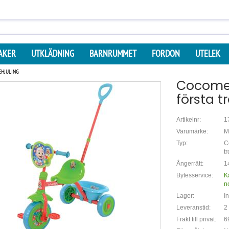
AKER
UTKLÄDNING
BARNRUMMET
FORDON
UTELEK
HJULING
Cocome
första t
Artikelnr:
1
Varumärke:
M
Typ:
C
tr
Ångerrätt:
1
Bytesservice:
K
n
Lager:
In
Leveranstid:
2
Frakt till privat:
6