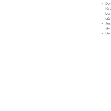
Den
för
bor
sjä
Jus
sty
Den