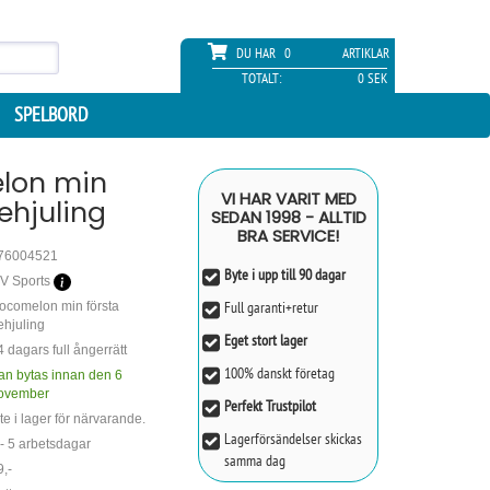
DU HAR
0
ARTIKLAR
TOTALT:
0 SEK
SPELBORD
lon min
VI HAR VARIT MED
rehjuling
SEDAN 1998 - ALLTID
BRA SERVICE!
76004521
Byte i upp till 90 dagar
V Sports
Full garanti+retur
ocomelon min första
ehjuling
Eget stort lager
4 dagars full ångerrätt
100% danskt företag
an bytas innan den 6
ovember
Perfekt Trustpilot
te i lager för närvarande.
Lagerförsändelser skickas
 - 5 arbetsdagar
samma dag
9,-