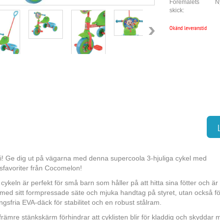
Föremålets
N
skick:
Okänd leveranstid
i! Ge dig ut på vägarna med denna supercoola 3-hjuliga cykel med
sfavoriter från Cocomelon!
cykeln är perfekt för små barn som håller på att hitta sina fötter och är
med sitt formpressade säte och mjuka handtag på styret, utan också f
ngsfria EVA-däck för stabilitet och en robust stålram.
främre stänkskärm förhindrar att cyklisten blir för kladdig och skyddar 