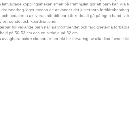
 lättväxlade kopplingsmekanismen på framhjulet gör att barn kan vila f
äldrameddrag-läget medan de använder det justerbara föräldrahandtag
t och pedalerna aktiveras när ditt barn är redo att gå på egen hand, vilk
lvförtroendet och koordinationen.
terbar för växande barn när självförtroendet och färdigheterna förbättr
rhöjd på 50-53 cm och en sitthöjd på 32 cm.
 avtagbara bakre skopan är perfekt för förvaring av alla dina favoritlek