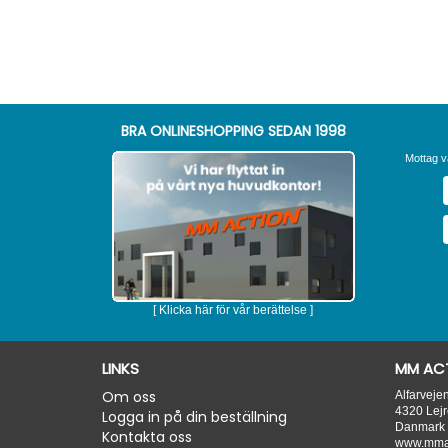
BRA ONLINESHOPPING SEDAN 1998
Mottag v
[ Klicka här för vår berättelse ]
LINKS
MM ACT
Om oss
Alfarveje
4320
Lejr
Logga in på din beställning
Danmark
Kontakta oss
www.mmac