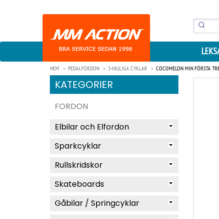
LEKS
HEM
PEDALFORDON
3-HJULIGA CYKLAR
COCOMELON MIN FÖRSTA TRE
KATEGORIER
FORDON
Elbilar och Elfordon
Sparkcyklar
Rullskridskor
Skateboards
Gåbilar / Springcyklar