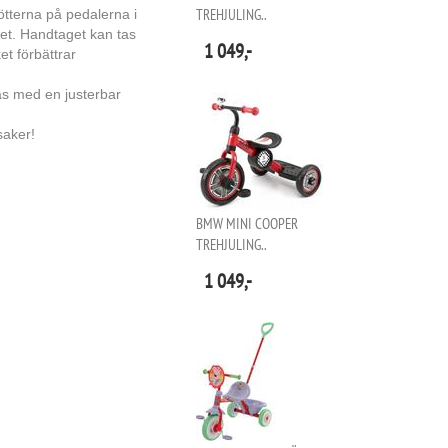
TREHJULING..
ötterna på pedalerna i
et. Handtaget kan tas
1 049,-
et förbättrar
as med en justerbar
saker!
BMW MINI COOPER
TREHJULING..
1 049,-