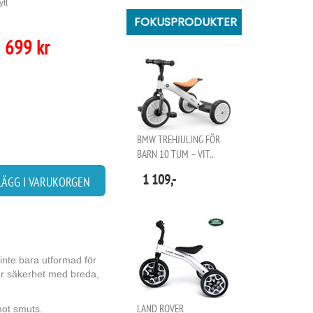
ytt
FOKUSPRODUKTER
699 kr
BMW TREHJULING FÖR
BARN 10 TUM – VIT..
1 109,-
LÄGG I VARUKORGEN
 inte bara utformad för
ör säkerhet med breda,
LAND ROVER
mot smuts.