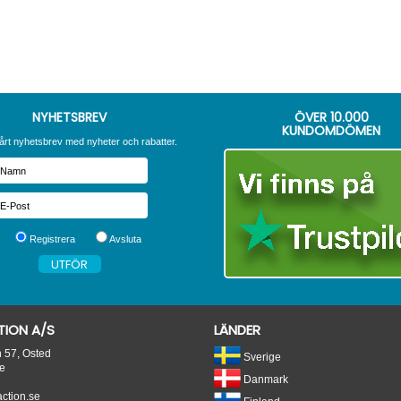
NYHETSBREV
ÖVER
10.000
KUNDOMDÖMEN
årt nyhetsbrev med nyheter och rabatter.
Registrera
Avsluta
ION A/S
LÄNDER
n 57, Osted
Sverige
e
Danmark
tion.se