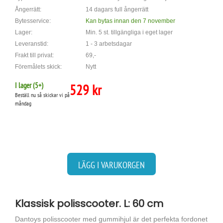
Ångerrätt:
14 dagars full ångerrätt
Bytesservice:
Kan bytas innan den 7 november
Lager:
Min. 5 st. tillgängliga i eget lager
Leveranstid:
1 - 3 arbetsdagar
Frakt till privat:
69,-
Föremålets skick:
Nytt
I lager (
5
+)
529 kr
Beställ nu så skickar vi på
måndag
LÄGG I VARUKORGEN
Klassisk polisscooter. L: 60 cm
Dantoys polisscooter med gummihjul är det perfekta fordonet