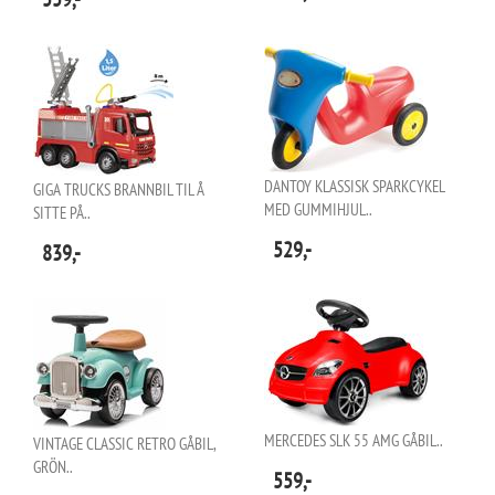
DANTOY KLASSISK SPARKCYKEL
GIGA TRUCKS BRANNBIL TIL Å
MED GUMMIHJUL..
SITTE PÅ..
529,-
839,-
MERCEDES SLK 55 AMG GÅBIL..
VINTAGE CLASSIC RETRO GÅBIL,
GRÖN..
559,-