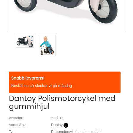
Snabb leverans!
Beställ nu så skickar vi på måndag
Dantoy Polismotorcykel med
gummihjul
Artikelnr:
233016
Varumärke:
Dantoy
Typ:
Polismotorcykel med gummihjul