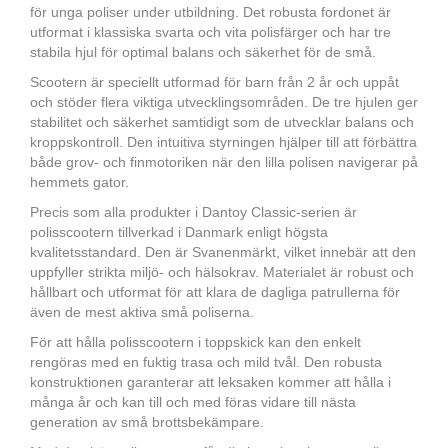
för unga poliser under utbildning. Det robusta fordonet är
utformat i klassiska svarta och vita polisfärger och har tre
stabila hjul för optimal balans och säkerhet för de små.
Scootern är speciellt utformad för barn från 2 år och uppåt
och stöder flera viktiga utvecklingsområden. De tre hjulen ger
stabilitet och säkerhet samtidigt som de utvecklar balans och
kroppskontroll. Den intuitiva styrningen hjälper till att förbättra
både grov- och finmotoriken när den lilla polisen navigerar på
hemmets gator.
Precis som alla produkter i Dantoy Classic-serien är
polisscootern tillverkad i Danmark enligt högsta
kvalitetsstandard. Den är Svanenmärkt, vilket innebär att den
uppfyller strikta miljö- och hälsokrav. Materialet är robust och
hållbart och utformat för att klara de dagliga patrullerna för
även de mest aktiva små poliserna.
För att hålla polisscootern i toppskick kan den enkelt
rengöras med en fuktig trasa och mild tvål. Den robusta
konstruktionen garanterar att leksaken kommer att hålla i
många år och kan till och med föras vidare till nästa
generation av små brottsbekämpare.