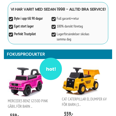
VI HAR VARIT MED SEDAN 1998 - ALLTID BRA SERVICE!
Byte i upp till 90 dagar
Full garanti+retur
Eget stort lager
100% danskt företag
Perfekt Trustpilot
Lagerförsändelser skickas
samma dag
FOKUSPRODUKTER
CAT CATERPILLAR EL DUMPER 6V
MERCEDES BENZ G350D PINK
FÖR BARN (1..
GÅBIL FÖR BARN ..
559,-
559,-