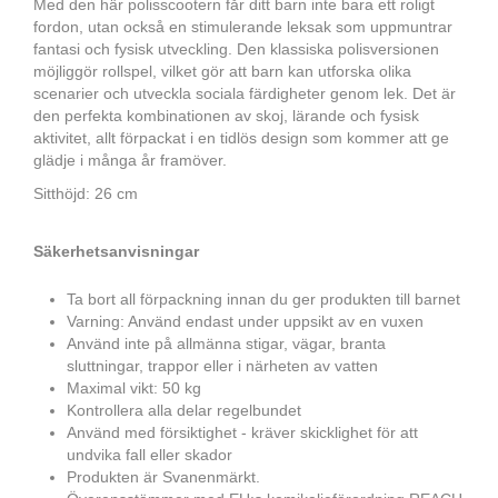
Med den här polisscootern får ditt barn inte bara ett roligt
fordon, utan också en stimulerande leksak som uppmuntrar
fantasi och fysisk utveckling. Den klassiska polisversionen
möjliggör rollspel, vilket gör att barn kan utforska olika
scenarier och utveckla sociala färdigheter genom lek. Det är
den perfekta kombinationen av skoj, lärande och fysisk
aktivitet, allt förpackat i en tidlös design som kommer att ge
glädje i många år framöver.
Sitthöjd: 26 cm
Säkerhetsanvisningar
Ta bort all förpackning innan du ger produkten till barnet
Varning: Använd endast under uppsikt av en vuxen
Använd inte på allmänna stigar, vägar, branta
sluttningar, trappor eller i närheten av vatten
Maximal vikt: 50 kg
Kontrollera alla delar regelbundet
Använd med försiktighet - kräver skicklighet för att
undvika fall eller skador
Produkten är Svanenmärkt.