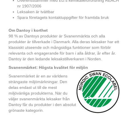
Överensstämmer med EU:s kemikalieförordning REACH
nr 1907/2006
Leksaken är tvättbar
Spara företagets kontaktuppgifter för framtida bruk
Om Dantoy i korthet
98 % av Dantoys produkter är Svanenmärkta och alla
produkter är tillverkade i Danmark. Alla deras leksaker har ett
klassiskt utseende och mångsidiga funktioner som förblir
relevanta och engagerande för barn i alla åldrar, år efter år.
Dantoy är den ledande leksakstillverkaren i Norden.
Svanenmärket: Högsta kvalitet för miljön
Svanenmärket är en av världens
strängaste miljömärkningar. Den
delas endast ut till de mest
miljövänliga produkterna. När du
väljer svanenmärkta leksaker från
Dantoy får du produkter i den absolut
grönaste kategorin.