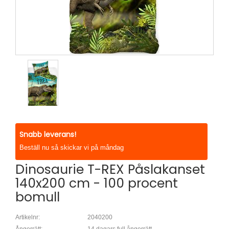
Snabb leverans!
Beställ nu så skickar vi på måndag
Dinosaurie T-REX Påslakanset
140x200 cm - 100 procent
bomull
Artikelnr:
2040200