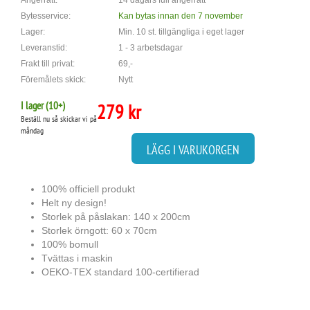
Ångerrätt:
14 dagars full ångerrätt
Bytesservice:
Kan bytas innan den 7 november
Lager:
Min. 10 st. tillgängliga i eget lager
Leveranstid:
1 - 3 arbetsdagar
Frakt till privat:
69,-
Föremålets skick:
Nytt
I lager (
10
+)
279 kr
Beställ nu så skickar vi på
måndag
LÄGG I VARUKORGEN
100% officiell produkt
Helt ny design!
Storlek på påslakan: 140 x 200cm
Storlek örngott: 60 x 70cm
100% bomull
Tvättas i maskin
OEKO-TEX standard 100-certifierad