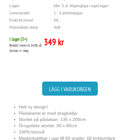
Lager:
Min. 5 st. tillgängliga i eget lager
Leveranstid:
1 - 3 arbetsdagar
Frakt till privat:
69,-
Föremålets skick:
Nytt
I lager (
5
+)
349 kr
Beställ innan kl.14:00, så
skickar vi idag
LÄGG I VARUKORGEN
Helt ny design!
Påslakanet är med dragkedja.
Storlek på påslakan: 135 x 200cm
Örngottets storlek: 80 x 80cm
100% bomull
Maskintvättbar i upp till 60 grader, tål torktumlare