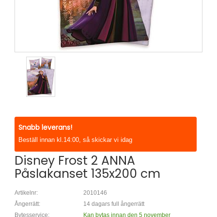
Snabb leverans!
Beställ innan kl.14:00, så skickar vi idag
Disney Frost 2 ANNA
Påslakanset 135x200 cm
Artikelnr:
2010146
Ångerrätt:
14 dagars full ångerrätt
Bytesservice:
Kan bytas innan den 5 november