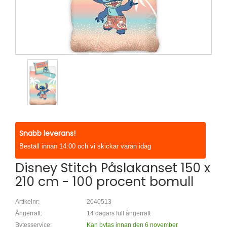
Snabb leverans!
Beställ innan 14:00 och vi skickar varan idag
Disney Stitch Påslakanset 150 x
210 cm - 100 procent bomull
Artikelnr:
2040513
Ångerrätt:
14 dagars full ångerrätt
Bytesservice:
Kan bytas innan den 6 november