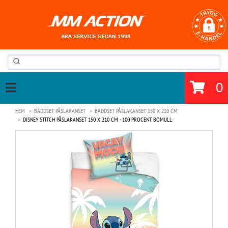
0
HEM
BÄDDSET PÅSLAKANSET
BÄDDSET PÅSLAKANSET 150 X 210 CM
DISNEY STITCH PÅSLAKANSET 150 X 210 CM - 100 PROCENT BOMULL