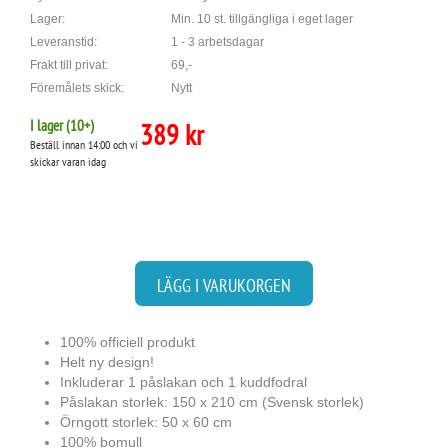
Lager:
Min. 10 st. tillgängliga i eget lager
Leveranstid:
1 - 3 arbetsdagar
Frakt till privat:
69,-
Föremålets skick:
Nytt
I lager (
10
+)
389 kr
Beställ innan 14:00 och vi
skickar varan idag
LÄGG I VARUKORGEN
100% officiell produkt
Helt ny design!
Inkluderar 1 påslakan och 1 kuddfodral
Påslakan storlek: 150 x 210 cm (Svensk storlek)
Örngott storlek: 50 x 60 cm
100% bomull