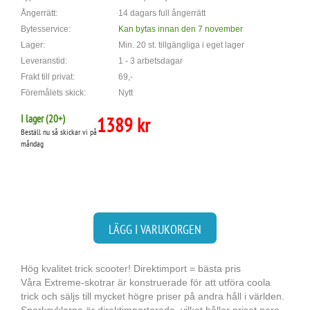
Ångerrätt:
14 dagars full ångerrätt
Bytesservice:
Kan bytas innan den 7 november
Lager:
Min. 20 st. tillgängliga i eget lager
Leveranstid:
1 - 3 arbetsdagar
Frakt till privat:
69,-
Föremålets skick:
Nytt
I lager (
20
+)
1389 kr
Beställ nu så skickar vi på
måndag
LÄGG I VARUKORGEN
Hög kvalitet trick scooter! Direktimport = bästa pris
Våra Extreme-skotrar är konstruerade för att utföra coola
trick och säljs till mycket högre priser på andra håll i världen.