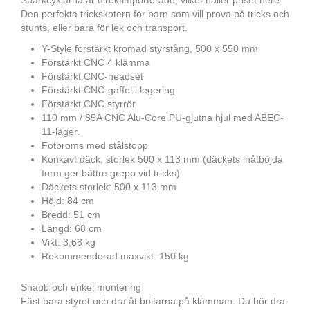
Sparkcyklarna är direktimporterade, vilket håller priset nere.
Den perfekta trickskotern för barn som vill prova på tricks och
stunts, eller bara för lek och transport.
Y-Style förstärkt kromad styrstång, 500 x 550 mm
Förstärkt CNC 4 klämma
Förstärkt CNC-headset
Förstärkt CNC-gaffel i legering
Förstärkt CNC styrrör
110 mm / 85A CNC Alu-Core PU-gjutna hjul med ABEC-
11-lager.
Fotbroms med stålstopp
Konkavt däck, storlek 500 x 113 mm (däckets inåtböjda
form ger bättre grepp vid tricks)
Däckets storlek: 500 x 113 mm
Höjd: 84 cm
Bredd: 51 cm
Längd: 68 cm
Vikt: 3,68 kg
Rekommenderad maxvikt: 150 kg
Snabb och enkel montering
Fäst bara styret och dra åt bultarna på klämman. Du bör dra