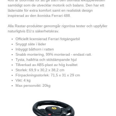
488 är utformad för att ge barn den ultimata lekupplevelsen
samtidigt som de utvecklar motorik och balans. Den har ett
lädersäte för extra komfort samt en realistisk design
inspirerad av den ikoniska Ferrari 488.
Alla Rastar-produkter genomgår rigorösa tester och uppfyller
naturligtvis EU:s säkerhetskrav.
Officiellt licensierad Ferrari fotgängarbil
Snyggt säte i läder
Inbyggt båthorn i ratten
Snabb montering, 99% monterad - endast ratt.
Tysta, halkfria och stötdämpande hjul
Tillverkad av ABS-plast av hög kvalitet
Storlek: 69,9 x 30,2 x 38,2 cm
Förpackningsstorlek: 71,5 x 31 x 29 cm
Vikt: 4 kg
Max personvikt: 20kg