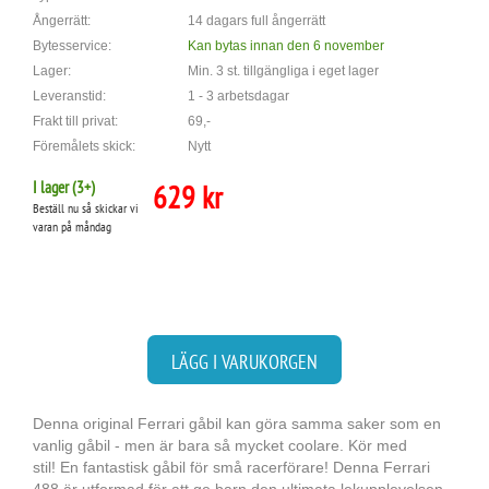
Ångerrätt:
14 dagars full ångerrätt
Bytesservice:
Kan bytas innan den 6 november
Lager:
Min. 3 st. tillgängliga i eget lager
Leveranstid:
1 - 3 arbetsdagar
Frakt till privat:
69,-
Föremålets skick:
Nytt
I lager (
3
+)
629 kr
Beställ nu så skickar vi
varan på måndag
LÄGG I VARUKORGEN
Denna original Ferrari gåbil kan göra samma saker som en
vanlig gåbil - men är bara så mycket coolare. Kör med
stil! En fantastisk gåbil för små racerförare! Denna Ferrari