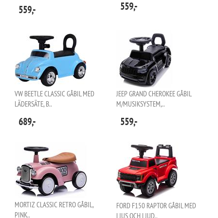
559,-
559,-
VW BEETLE CLASSIC GÅBIL MED
JEEP GRAND CHEROKEE GÅBIL
LÄDERSÄTE, B..
M/MUSIKSYSTEM,..
689,-
559,-
MORTIZ CLASSIC RETRO GÅBIL,
FORD F150 RAPTOR GÅBIL MED
PINK..
LJUS OCH LJUD..