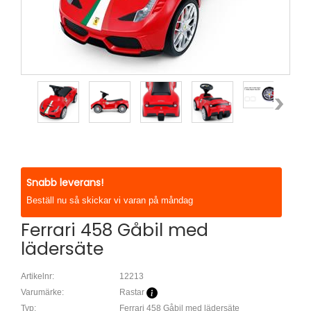
Snabb leverans!
Beställ nu så skickar vi varan på måndag
Ferrari 458 Gåbil med
lädersäte
Artikelnr:
12213
Varumärke:
Rastar
Typ:
Ferrari 458 Gåbil med lädersäte