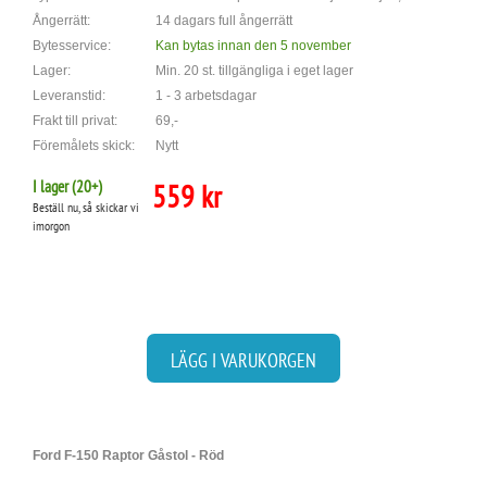
Ångerrätt:
14 dagars full ångerrätt
Bytesservice:
Kan bytas innan den 5 november
Lager:
Min. 20 st. tillgängliga i eget lager
Leveranstid:
1 - 3 arbetsdagar
Frakt till privat:
69,-
Föremålets skick:
Nytt
I lager (
20
+)
559 kr
Beställ nu, så skickar vi
imorgon
LÄGG I VARUKORGEN
Ford F-150 Raptor Gåstol - Röd