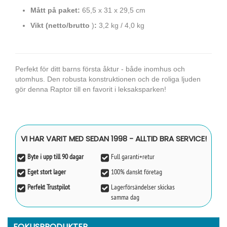
Mått på paket:
65,5 x 31 x 29,5 cm
Vikt (netto/brutto
)
:
3,2 kg / 4,0 kg
Perfekt för ditt barns första åktur - både inomhus och
utomhus. Den robusta konstruktionen och de roliga ljuden
gör denna Raptor till en favorit i leksaksparken!
VI HAR VARIT MED SEDAN 1998 - ALLTID BRA SERVICE!
Byte i upp till 90 dagar
Full garanti+retur
Eget stort lager
100% danskt företag
Perfekt Trustpilot
Lagerförsändelser skickas
samma dag
FOKUSPRODUKTER