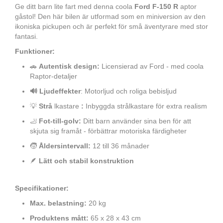
Ge ditt barn lite fart med denna coola
Ford F-150 R
aptor
gåstol! Den här bilen är utformad som en miniversion av den
ikoniska pickupen och är perfekt för små äventyrare med stor
fantasi.
Funktioner:
🚗
Autentisk design:
Licensierad av Ford - med coola
Raptor-detaljer
🔊 Ljudeffekter
: Motorljud och roliga bebisljud
💡
Strå
lkastare
:
Inbyggda strålkastare för extra realism
🦶
Fot-till-golv:
Ditt barn använder sina ben för att
skjuta sig framåt - förbättrar motoriska färdigheter
🧒
Åldersintervall:
12 till 36 månader
🪶
Lätt och stabil konstruktion
Specifikationer:
Max. belastning:
20 kg
Produktens mått:
65 x 28 x 43 cm