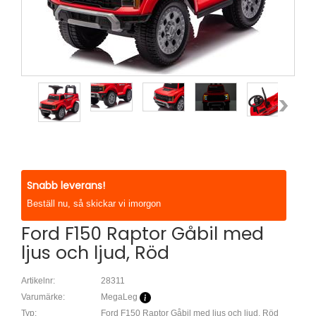
Snabb leverans!
Beställ nu, så skickar vi imorgon
Ford F150 Raptor Gåbil med
ljus och ljud, Röd
Artikelnr:
28311
Varumärke:
MegaLeg
Typ:
Ford F150 Raptor Gåbil med ljus och ljud, Röd