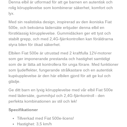
Denna elbil är utformad för att ge barnen en autentisk och
rolig körupplevelse som kombinerar säkerhet, komfort och
lyx.
Med sin realistiska design, inspirerad av den ikoniska Fiat
500e, och bekväma lädersäte erbjuder denna elbil en
förstklassig körupplevelse. Gummidäcken ger ett tyst och
stabilt grepp, och med 2,4G-fjärrkontrollen kan föräldrarna
styra bilen för ökad säkerhet.
Elbilen Fiat 500e är utrustad med 2 kraftfulla 12V-motorer
som ger imponerande prestanda och hastighet samtidigt
som de är lätta att kontrollera för unga förare. Med funktioner
som ljudeffekter, fungerande strålkastare och en autentisk
kupéupplevelse är den här elbilen gjord för att ge kul och
glädje.
Ge ditt barn en lyxig körupplevelse med vår elbil Fiat 500e
med lädersäte, gummihjul och 2,4G-fjärrkontroll - den
perfekta kombinationen av stil och lek!
Specifikationer
Tillverkad med Fiat 500e-licens!
Hastighet: 3,5 km/h