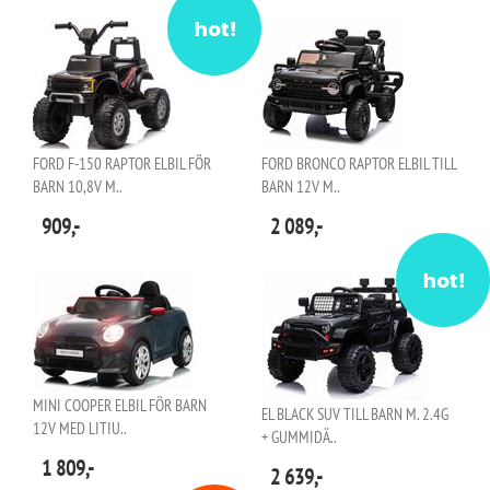
FORD F-150 RAPTOR ELBIL FÖR
FORD BRONCO RAPTOR ELBIL TILL
BARN 10,8V M..
BARN 12V M..
909,-
2 089,-
MINI COOPER ELBIL FÖR BARN
EL BLACK SUV TILL BARN M. 2.4G
12V MED LITIU..
+ GUMMIDÄ..
1 809,-
2 639,-