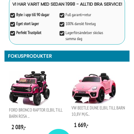
VI HAR VARIT MED SEDAN 1998 - ALLTID BRA SERVICE!
Byte i upp till 90 dagar
Full garanti+retur
Eget stort lager
100% danskt företag
Perfekt Trustpilot
Lagerförsändelser skickas
samma dag
FOKUSPRODUKTER
VW BEETLE DUNE ELBIL TILL BARN
FORD BRONCO RAPTOR ELBIL TILL
10,8V M/G..
BARN ROSA ..
1 669,-
2 089,-