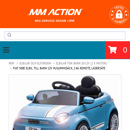
0
HEM
ELBILAR OCH ELFORDON
ELBILAR FÖR BARN 10-12V (2 X MOTOR)
FIAT 500E ELBIL TILL BARN 12V M/GUMMIDÄCK, 2.4G REMOTE, LÄDERSÄTE