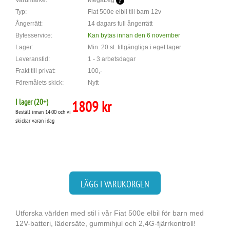
Varumärke:
MegaLeg
Typ:
Fiat 500e elbil till barn 12v
Ångerrätt:
14 dagars full ångerrätt
Bytesservice:
Kan bytas innan den 6 november
Lager:
Min. 20 st. tillgängliga i eget lager
Leveranstid:
1 - 3 arbetsdagar
Frakt till privat:
100,-
Föremålets skick:
Nytt
I lager (
20
+)
1809 kr
Beställ innan 14:00 och vi
skickar varan idag
LÄGG I VARUKORGEN
Utforska världen med stil i vår Fiat 500e elbil för barn med
12V-batteri, lädersäte, gummihjul och 2,4G-fjärrkontroll!