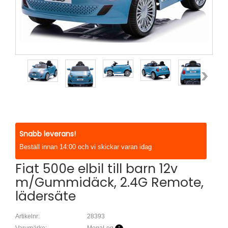
Snabb leverans!
Beställ innan 14:00 och vi skickar varan idag
Fiat 500e elbil till barn 12v
m/Gummidäck, 2.4G Remote,
lädersäte
Artikelnr:
28393