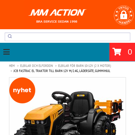
0
HEM
ELBILAR OCH ELFORDON
ELBILAR FÖR BARN 10-12V (2 X MOTOR)
JCB FASTRAC EL TRAKTOR TILL BARN 12V M/2.4G, LÄDERSÄTE, GUMMIHJUL