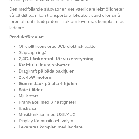
Den medföljande släpvagnen ger ytterligare lekmöjligheter,
så att ditt barn kan transportera leksaker, sand eller små
föremål runt i trädgården. Traktorn levereras komplett med
laddare.
Produktfördelar:
Officiellt licensierad JCB elektrisk traktor
Släpvagn ingår
2,4G-fjärrkontroll för vuxenstyrning
Kraftfullt litiumjonbatteri
Dragkraft på båda bakhjulen
2 x 45W motorer
Gummidäck på alla 6 hjulen
Säte i läder
Mjuk start
Framväxel med 3 hastigheter
Backväxel
Musikfunktion med USB/AUX
Display för musik och volym
Levereras komplett med laddare