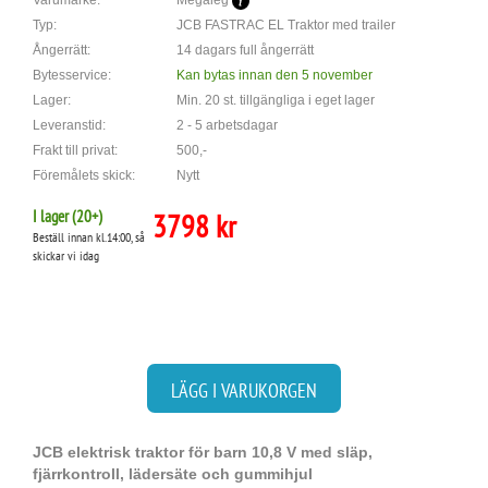
Varumärke:
Megaleg
Typ:
JCB FASTRAC EL Traktor med trailer
Ångerrätt:
14 dagars full ångerrätt
Bytesservice:
Kan bytas innan den 5 november
Lager:
Min. 20 st. tillgängliga i eget lager
Leveranstid:
2 - 5 arbetsdagar
Frakt till privat:
500,-
Föremålets skick:
Nytt
I lager (
20
+)
3798 kr
Beställ innan kl.14:00, så
skickar vi idag
LÄGG I VARUKORGEN
JCB elektrisk traktor för barn 10,8 V med släp,
fjärrkontroll, lädersäte och gummihjul