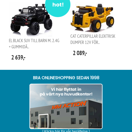
CAT CATERPILLAR ELEKTRISK
EL BLACK SUV TILL BARN M. 2.4G
DUMPER 12V FÖR..
+ GUMMIDÄ..
2 089,-
2 639,-
BRA ONLINESHOPPING SEDAN 1998
[ Klicka här för vår berättelse ]