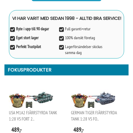
VI HAR VARIT MED SEDAN 1998 - ALLTID BRA SERVICE!
Byte i upp till 90 dagar
Full garanti+retur
Eget stort lager
100% danskt företag
Perfekt Trustpilot
Lagerförsändelser skickas
samma dag
FOKUSPRODUKTER
USA M1A2 FJÄRRSTYRDA TANK
GERMAN TIGER FJÄRRSTYRDA
1:28 VS FORT 2..
TANK 1:28 VS FO..
489,-
489,-