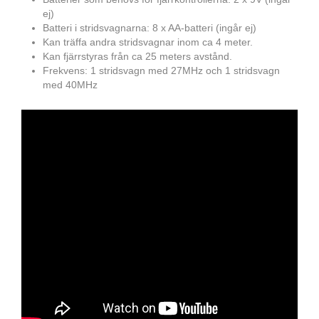
ej)
Batteri i stridsvagnarna: 8 x AA-batteri (ingår ej)
Kan träffa andra stridsvagnar inom ca 4 meter.
Kan fjärrstyras från ca 25 meters avstånd.
Frekvens: 1 stridsvagn med 27MHz och 1 stridsvagn
med 40MHz