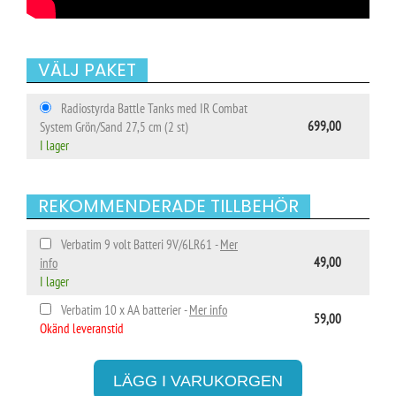
VÄLJ PAKET
Radiostyrda Battle Tanks med IR Combat
699,00
System Grön/Sand 27,5 cm (2 st)
I lager
REKOMMENDERADE TILLBEHÖR
Verbatim 9 volt Batteri 9V/6LR61 -
Mer
49,00
info
I lager
Verbatim 10 x AA batterier -
Mer info
59,00
Okänd leveranstid