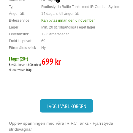
Varumärke:
HB Toys
Typ:
Radiostyrda Battle Tanks med IR Combat System
Ångerrätt:
14 dagars full ångerrätt
Bytesservice:
Kan bytas innan den 6 november
Lager:
Min. 20 st. tillgängliga i eget lager
Leveranstid:
1 - 3 arbetsdagar
Frakt till privat:
69,-
Föremålets skick:
Nytt
I lager (
20
+)
699 kr
Beställ innan 14:00 och vi
skickar varan idag
LÄGG I VARUKORGEN
Upplev spänningen med våra IR RC Tanks - Fjärrstyrda
stridsvagnar