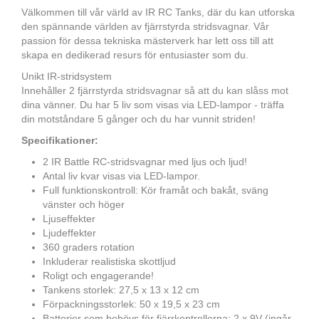
Välkommen till vår värld av IR RC Tanks, där du kan utforska
den spännande världen av fjärrstyrda stridsvagnar. Vår
passion för dessa tekniska mästerverk har lett oss till att
skapa en dedikerad resurs för entusiaster som du.
Unikt IR-stridsystem
Innehåller 2 fjärrstyrda stridsvagnar så att du kan slåss mot
dina vänner. Du har 5 liv som visas via LED-lampor - träffa
din motståndare 5 gånger och du har vunnit striden!
Specifikationer:
2 IR Battle RC-stridsvagnar med ljus och ljud!
Antal liv kvar visas via LED-lampor.
Full funktionskontroll: Kör framåt och bakåt, sväng
vänster och höger
Ljuseffekter
Ljudeffekter
360 graders rotation
Inkluderar realistiska skottljud
Roligt och engagerande!
Tankens storlek: 27,5 x 13 x 12 cm
Förpackningsstorlek: 50 x 19,5 x 23 cm
Batterier som behövs för fjärrkontrollerna: 2 x 9V (ingår