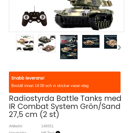
Snabb leverans!
Beställ innan 14:00 och vi skickar varan idag
Radiostyrda Battle Tanks med
IR Combat System Grön/Sand
27,5 cm (2 st)
Artikelnr:
146551