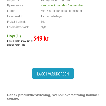
Ångerrätt:
14 dagars full ångerrätt
Bytesservice:
Kan bytas innan den 6 november
Lager:
Min. 5 st. tillgängliga i eget lager
Leveranstid:
1 - 3 arbetsdagar
Frakt till privat:
69,-
Föremålets skick:
Nytt
I lager (
5
+)
349 kr
Beställ innan 14:00 och vi
skickar varan idag
LÄGG I VARUKORGEN
Dansk produktbeskrivning, svensk översättning kommer
senare.