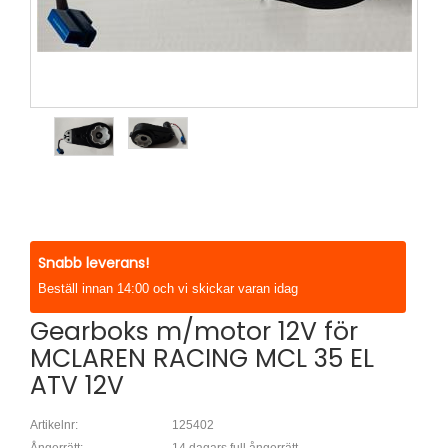
Snabb leverans!
Beställ innan 14:00 och vi skickar varan idag
Gearboks m/motor 12V för
MCLAREN RACING MCL 35 EL
ATV 12V
Artikelnr:
125402