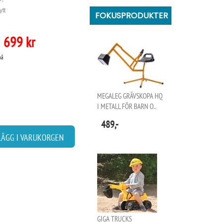
ytt
FOKUSPRODUKTER
699 kr
på
MEGALEG GRÄVSKOPA HQ
I METALL FÖR BARN O..
489,-
LÄGG I VARUKORGEN
GIGA TRUCKS