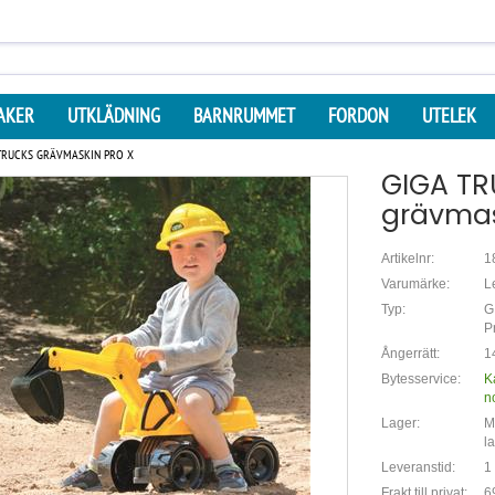
AKER
UTKLÄDNING
BARNRUMMET
FORDON
UTELEK
TRUCKS GRÄVMASKIN PRO X
GIGA T
grävmas
Artikelnr:
1
Varumärke:
L
Typ:
G
P
Ångerrätt:
1
Bytesservice:
K
n
Lager:
Mi
l
Leveranstid:
1
Frakt till privat:
6