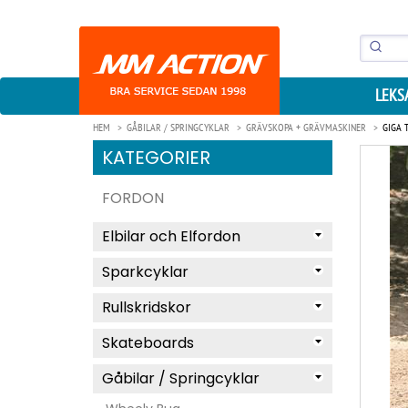
LEKS
HEM
GÅBILAR / SPRINGCYKLAR
GRÄVSKOPA + GRÄVMASKINER
GIGA 
KATEGORIER
FORDON
Elbilar och Elfordon
Sparkcyklar
Rullskridskor
Skateboards
Gåbilar / Springcyklar