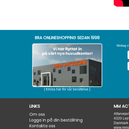
BRA ONLINESHOPPING SEDAN 1998
Mottag v
[ Klicka här för vår berättelse ]
LINKS
MM ACT
Om oss
Alfarveje
4320
Lejr
Logga in på din beställning
Danmark
Kontakta oss
www.mmac