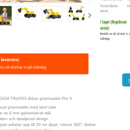
Föremålets
N
skick:
I lager (
Begränsat
antal
)
Beställ nu så skickar vi 
måndag
leverans!
 nu så skickar vi på måndag
IGA TRUCKS åkbar grävmaskin Pro X.
ust grävmaskin med stort säte
ar av 6 mm galvaniserat stål.
ern och detaljerad design.
pan arbetar upp till 20 cm djupt, roterar 360°, låsbar.