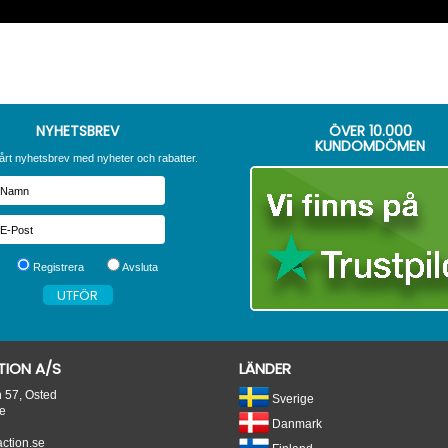
NYHETSBREV
ÖVER
10.000
KUNDOMDÖMEN
årt nyhetsbrev med nyheter och rabatter.
Registrera
Avsluta
ION A/S
LÄNDER
n 57, Osted
Sverige
e
Danmark
tion.se