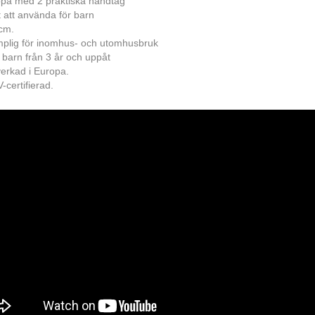
pa med 2 praktiska handtag
t att använda för barn
cm.
plig för inomhus- och utomhusbruk
 barn från 3 år och uppåt
lverkad i Europa.
-certifierad.