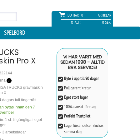
DU HAR
0
ARTIKLAR
TOTALT:
0 SEK
SPELBORD
RUCKS
VI HAR VARIT MED
kin Pro X
SEDAN 1998 - ALLTID
BRA SERVICE!
822144
Byte i upp till 90 dagar
ena
Full garanti+retur
IGA TRUCKS grävmaskin
ro X
Eget stort lager
4 dagars full ångerrätt
100% danskt företag
an bytas innan den 7
ovember
Perfekt Trustpilot
n. 1 st. tillgängliga i eget
Lagerförsändelser skickas
ager
samma dag
 - 3 arbetsdagar
9,-