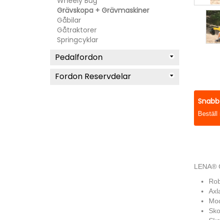
Wheely Bug
Grävskopa + Grävmaskiner
Gåbilar
Gåtraktorer
Springcyklar
Pedalfordon
Fordon Reservdelar
Snabb 
Beställ
LENA® G
Rob
Axl
Mod
Sko