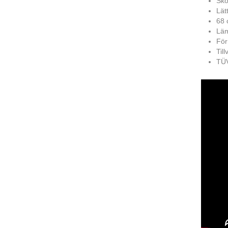
Sko
Lät
68 
Läm
För
Til
TÜV