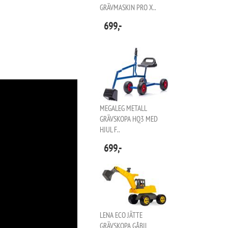
GRÄVMASKIN PRO X..
699,-
MEGALEG METALL
GRÄVSKOPA HQ3 MED
HJUL F..
699,-
LENA ECO JÄTTE
GRÄVSKOPA GÅBIL