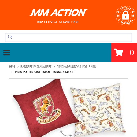
0
HEM
BÄDDSET PÅSLAKANSET
PRYDNADSKUDDAR FÖR BARN
HARRY POTTER GRYFFINDOR PRYDNADSKUDDE