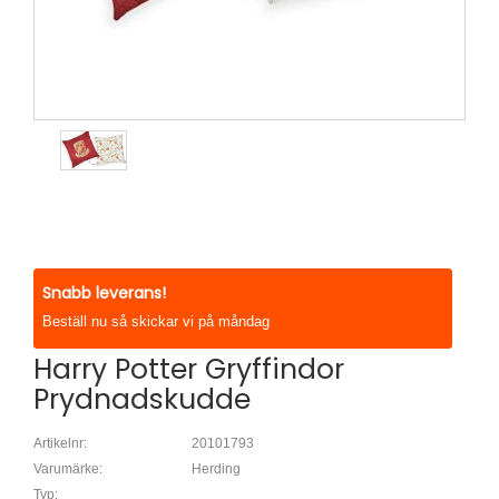
Snabb leverans!
Beställ nu så skickar vi på måndag
Harry Potter Gryffindor
Prydnadskudde
Artikelnr:
20101793
Varumärke:
Herding
Typ: