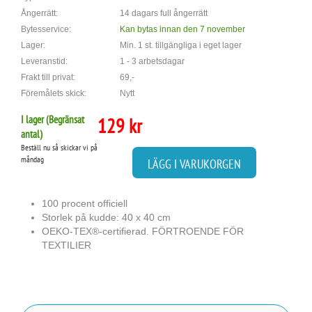
Ångerrätt:
14 dagars full ångerrätt
Bytesservice:
Kan bytas innan den 7 november
Lager:
Min. 1 st. tillgängliga i eget lager
Leveranstid:
1 - 3 arbetsdagar
Frakt till privat:
69,-
Föremålets skick:
Nytt
I lager (
Begränsat
129 kr
antal
)
Beställ nu så skickar vi på
måndag
LÄGG I VARUKORGEN
100 procent officiell
Storlek på kudde: 40 x 40 cm
OEKO-TEX®-certifierad. FÖRTROENDE FÖR
TEXTILIER