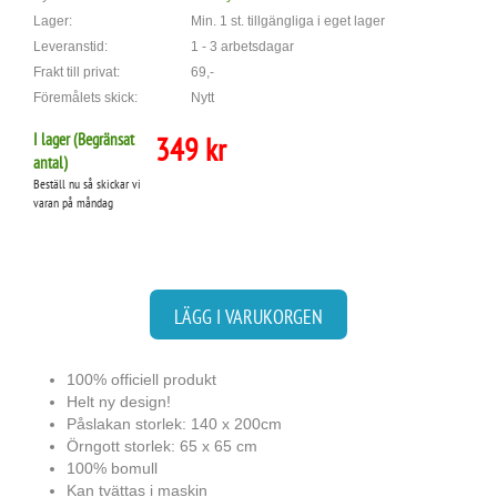
Lager:
Min. 1 st. tillgängliga i eget lager
Leveranstid:
1 - 3 arbetsdagar
Frakt till privat:
69,-
Föremålets skick:
Nytt
I lager (
Begränsat
349 kr
antal
)
Beställ nu så skickar vi
varan på måndag
LÄGG I VARUKORGEN
100% officiell produkt
Helt ny design!
Påslakan storlek: 140 x 200cm
Örngott storlek: 65 x 65 cm
100% bomull
Kan tvättas i maskin