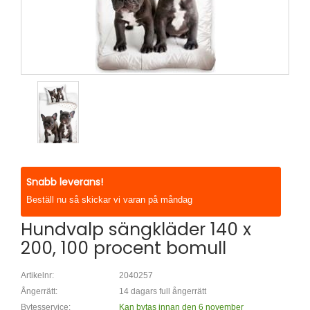
Snabb leverans!
Beställ nu så skickar vi varan på måndag
Hundvalp sängkläder 140 x
200, 100 procent bomull
Artikelnr:
2040257
Ångerrätt:
14 dagars full ångerrätt
Bytesservice:
Kan bytas innan den 6 november