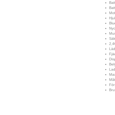
Bat
Bat
Mot
Hju
Blu
Nyc
Mus
Säk
2,4
Läd
Fjä
Dis
Bel
Lad
Max
Måt
För
Brut