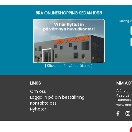
BRA ONLINESHOPPING SEDAN 1998
Mottag v
[ Klicka här för vår berättelse ]
LINKS
MM ACT
Om oss
Alfarveje
4320
Lejr
Logga in på din beställning
Danmark
Kontakta oss
www.mmac
Nyheter