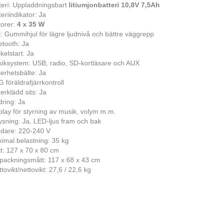
teri: Uppladdningsbart
litiumjonbatteri 10,8V 7,5Ah
teriindikator: Ja
orer:
4 x 35 W
l: Gummihjul för lägre ljudnivå och bättre väggrepp
etooth: Ja
kelstart: Ja
iksystem: USB, radio, SD-kortläsare och AUX
erhetsbälte: Ja
G föräldrafjärrkontroll
erklädd sits: Ja
dring: Ja
play för styrning av musik, volym m.m.
ysning: Ja, LED-ljus fram och bak
dare: 220-240 V
imal belastning: 35 kg
t: 127 x 70 x 80 cm
packningsmått: 117 x 68 x 43 cm
tovikt/nettovikt: 27,6 / 22,6 kg