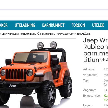
AKER
UTKLÄDNING
BARNRUMMET
FORDON
UTELEK
JEEP WRANGLER RUBICON ELBIL FÖR BARN MED LITIUM+4X12V+GUMMIHJUL+LÄDER
Jeep Wr
Rubicon 
barn m
Litium+
Artikelnr:
28
Varumärke:
Me
Typ:
Jee
för
Ångerrätt:
14 
Bytesservice:
Ka
no
Lager:
Int