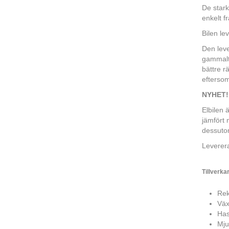
De stark
enkelt f
Bilen l
Den lev
gammalt 
bättre r
eftersom
NYHET! K
Elbilen 
jämfört 
dessutom
Leverera
Tillverka
Rek
Väx
Has
Mjuk