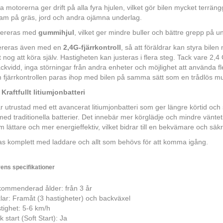
a motorerna ger drift på alla fyra hjulen, vilket gör bilen mycket terrän
ram på gräs, jord och andra ojämna underlag.
evereras med
gummihjul
, vilket ger mindre buller och bättre grepp på u
ereras även med en
2,4G-fjärrkontroll
, så att föräldrar kan styra bilen
nog att köra själv. Hastigheten kan justeras i flera steg. Tack vare 2,4
äckvidd, inga störningar från andra enheter och möjlighet att använda fl
 fjärrkontrollen paras ihop med bilen på samma sätt som en trådlös m
raftfullt litiumjonbatteri
är utrustad med ett avancerat litiumjonbatteri som ger längre körtid och
med traditionella batterier. Det innebär mer körglädje och mindre väntet
 lättare och mer energieffektiv, vilket bidrar till en bekvämare och säk
s komplett med laddare och allt som behövs för att komma igång.
rens specifikationer
ommenderad ålder: från 3 år
lar: Framåt (3 hastigheter) och backväxel
tighet: 5-6 km/h
 start (Soft Start): Ja