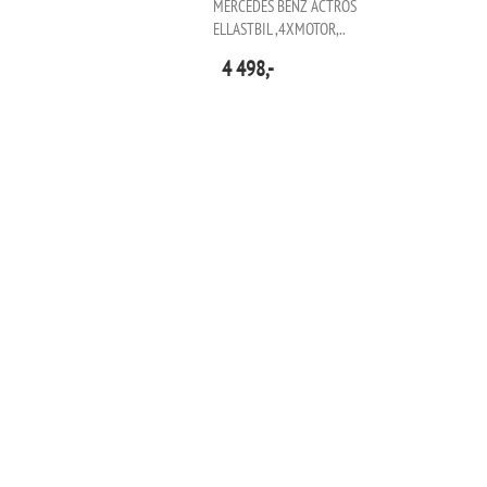
MERCEDES BENZ ACTROS
ELLASTBIL ,4XMOTOR,..
4 498,-