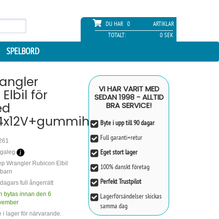
DU HAR
0
ARTIKLAR
TOTALT:
0 SEK
SPELBORD
angler
VI HAR VARIT MED
Elbil för
SEDAN 1998 - ALLTID
ed
BRA SERVICE!
4x12V+gummihjul+läder
Byte i upp till 90 dagar
Full garanti+retur
261
Eget stort lager
galeg
p Wrangler Rubicon Elbil
100% danskt företag
 barn
Perfekt Trustpilot
dagars full ångerrätt
n bytas innan den 6
Lagerförsändelser skickas
vember
samma dag
e i lager för närvarande.