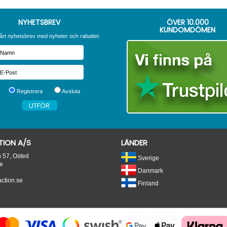
NYHETSBREV
ÖVER
10.000
KUNDOMDÖMEN
årt nyhetsbrev med nyheter och rabatter.
Registrera
Avsluta
ION A/S
LÄNDER
n 57, Osted
Sverige
e
Danmark
tion.se
Finland