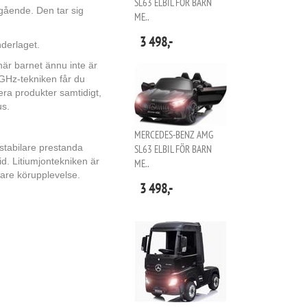
SL63 ELBIL FÖR BARN
ggående. Den tar sig
ME..
3 498,-
nderlaget.
 när barnet ännu inte är
 GHz-tekniken får du
era produkter samtidigt,
us.
MERCEDES-BENZ AMG
 stabilare prestanda
SL63 ELBIL FÖR BARN
id. Litiumjontekniken är
ME..
rare körupplevelse.
3 498,-