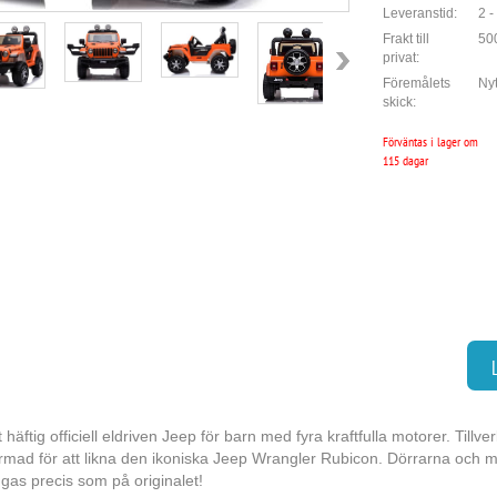
Leveranstid:
2 -
Frakt till
500
privat:
Föremålets
Nyt
skick:
Förväntas i lager om
115 dagar
t häftig officiell eldriven Jeep för barn med fyra kraftfulla motorer. Tillv
rmad för att likna den ikoniska Jeep Wrangler Rubicon. Dörrarna och
gas precis som på originalet!