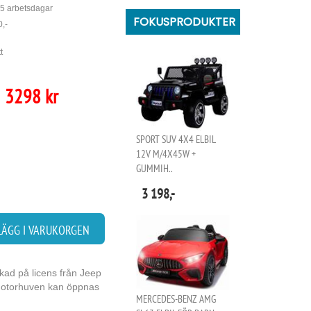
 5 arbetsdagar
FOKUSPRODUKTER
,-
t
3298 kr
SPORT SUV 4X4 ELBIL
12V M/4X45W +
GUMMIH..
3 198,-
LÄGG I VARUKORGEN
erkad på licens från Jeep
 motorhuven kan öppnas
MERCEDES-BENZ AMG