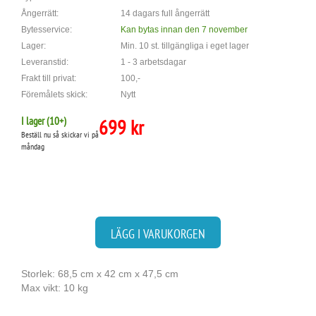
Ångerrätt:
14 dagars full ångerrätt
Bytesservice:
Kan bytas innan den 7 november
Lager:
Min. 10 st. tillgängliga i eget lager
Leveranstid:
1 - 3 arbetsdagar
Frakt till privat:
100,-
Föremålets skick:
Nytt
I lager (
10
+)
699 kr
Beställ nu så skickar vi på
måndag
LÄGG I VARUKORGEN
Storlek: 68,5 cm x 42 cm x 47,5 cm
Max vikt: 10 kg