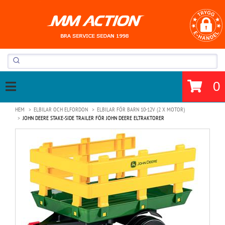
0
HEM
ELBILAR OCH ELFORDON
ELBILAR FÖR BARN 10-12V (2 X MOTOR)
JOHN DEERE STAKE-SIDE TRAILER FÖR JOHN DEERE ELTRAKTORER