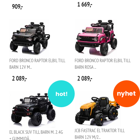
1 669,-
909,-
FORD BRONCO RAPTOR ELBIL TILL
FORD BRONCO RAPTOR ELBIL TILL
BARN 12V M..
BARN ROSA ..
2 089,-
2 089,-
JCB FASTRAC EL TRAKTOR TILL
EL BLACK SUV TILL BARN M. 2.4G
BARN 12V M/2..
+ GUMMIDÄ..