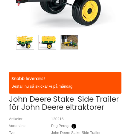
Snabb leverans!
Beställ nu så skickar vi på måndag
John Deere Stake-Side Trailer
för John Deere eltraktorer
Artikelnr:
120216
Varumärke:
Peg Perego
Typ:
John Deere Stake-Side Trailer