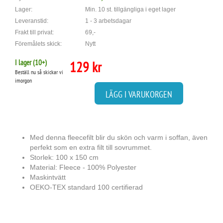
Lager:
Min. 10 st. tillgängliga i eget lager
Leveranstid:
1 - 3 arbetsdagar
Frakt till privat:
69,-
Föremålets skick:
Nytt
I lager (
10
+)
129 kr
Beställ nu så skickar vi
imorgon
LÄGG I VARUKORGEN
Med denna fleecefilt blir du skön och varm i soffan, även
perfekt som en extra filt till sovrummet.
Storlek: 100 x 150 cm
Material: Fleece - 100% Polyester
Maskintvätt
OEKO-TEX standard 100 certifierad