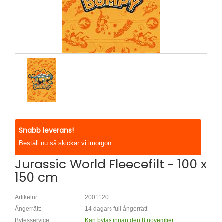
Snabb leverans!
Beställ nu så skickar vi imorgon
Jurassic World Fleecefilt - 100 x
150 cm
Artikelnr:
2001120
Ångerrätt:
14 dagars full ångerrätt
Bytesservice:
Kan bytas innan den 8 november