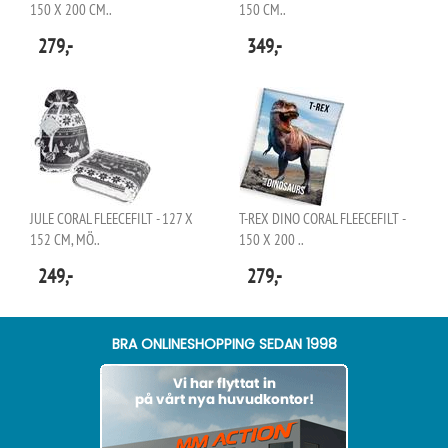
150 X 200 CM..
150 CM..
279,-
349,-
JULE CORAL FLEECEFILT - 127 X
T-REX DINO CORAL FLEECEFILT -
152 CM, MÖ..
150 X 200 ..
249,-
279,-
BRA ONLINESHOPPING SEDAN 1998