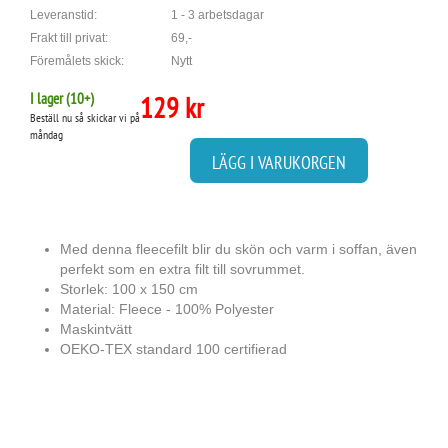
Leveranstid:
1 - 3 arbetsdagar
Frakt till privat:
69,-
Föremålets skick:
Nytt
I lager (
10
+)
129 kr
Beställ nu så skickar vi på
måndag
LÄGG I VARUKORGEN
Med denna fleecefilt blir du skön och varm i soffan, även
perfekt som en extra filt till sovrummet.
Storlek: 100 x 150 cm
Material: Fleece - 100% Polyester
Maskintvätt
OEKO-TEX standard 100 certifierad