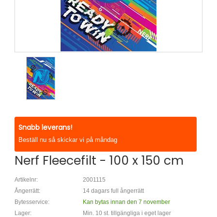
Snabb leverans!
Beställ nu så skickar vi på måndag
Nerf Fleecefilt - 100 x 150 cm
Artikelnr:
2001115
Ångerrätt:
14 dagars full ångerrätt
Bytesservice:
Kan bytas innan den 7 november
Lager:
Min. 10 st. tillgängliga i eget lager