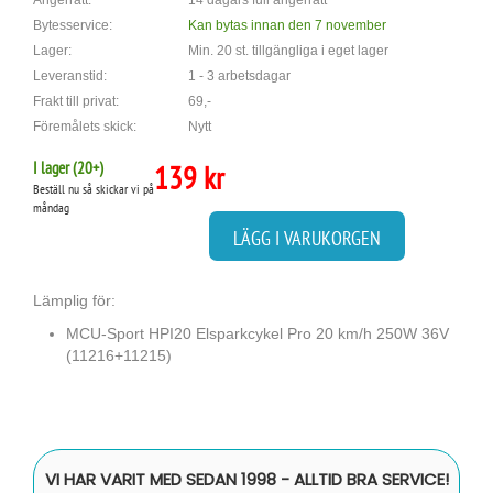
Ångerrätt:
14 dagars full ångerrätt
Bytesservice:
Kan bytas innan den 7 november
Lager:
Min. 20 st. tillgängliga i eget lager
Leveranstid:
1 - 3 arbetsdagar
Frakt till privat:
69,-
Föremålets skick:
Nytt
I lager (
20
+)
139 kr
Beställ nu så skickar vi på
måndag
LÄGG I VARUKORGEN
Lämplig för:
MCU-Sport HPI20 Elsparkcykel Pro 20 km/h 250W 36V
(11216+11215)
VI HAR VARIT MED SEDAN 1998 - ALLTID BRA SERVICE!