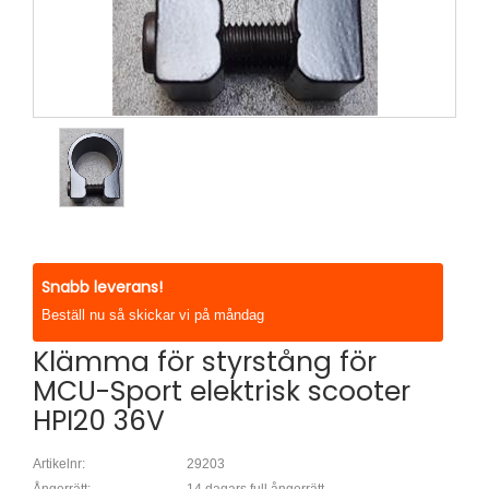
Snabb leverans!
Beställ nu så skickar vi på måndag
Klämma för styrstång för
MCU-Sport elektrisk scooter
HPI20 36V
Artikelnr:
29203