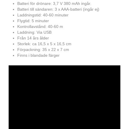
Batteri för drönare: 3,7 V 380 mAh ingår.
Batteri till sändaren: 3 x AAA-batteri (ingår ej)
Laddningstid: 40-60 minuter
Flygtid: 5 minuter
Kontrollavstånd: 40-60 m
Laddning: Via USB
Från 14 års ålder
Storlek: ca 16,5 x 5 x 16,5 cm
Förpackning: 35 x 22 x 7 cm
Finns i blandade färger