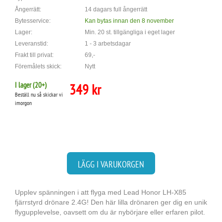
Ångerrätt:
14 dagars full ångerrätt
Bytesservice:
Kan bytas innan den 8 november
Lager:
Min. 20 st. tillgängliga i eget lager
Leveranstid:
1 - 3 arbetsdagar
Frakt till privat:
69,-
Föremålets skick:
Nytt
I lager (
20
+)
349 kr
Beställ nu så skickar vi
imorgon
LÄGG I VARUKORGEN
Upplev spänningen i att flyga med Lead Honor LH-X85
fjärrstyrd drönare 2.4G! Den här lilla drönaren ger dig en unik
flygupplevelse, oavsett om du är nybörjare eller erfaren pilot.