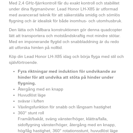
Med 2,4 GHz-fjärrkontroll får du exakt kontroll och stabilitet
under dina flygmanövrer. Lead Honor LH-X85 är utformad
med avancerad teknik för att säkerställa smidig och sömlös
flygning och är idealisk för både inomhus- och utomhusbruk.
Den lätta och hållbara konstruktionen gör denna quadcopter
lätt att transportera och motståndskraftig mot mindre stötar.
Med en imponerande flygtid och snabbladdning är du redo
att utforska himlen på nolltid.
Köp din Lead Honor LH-X85 idag och börja flyga med stil och
självförtroende.
Fyra riktningar med induktion för undvikande av
hinder för att undvika att stöta på hinder under
flygning.
Återgång med en knapp
Huvudlöst läge
svävar i luften
Växlingsfunktion för snabb och långsam hastighet
360° stunt roll
Framåt/bakåt, sväng vänster/höger, klättra/falla,
sidoflygning vänster/höger, återgång med en knapp,
hög/låg hastighet, 360° rotationsstunt, huvudlöst läge