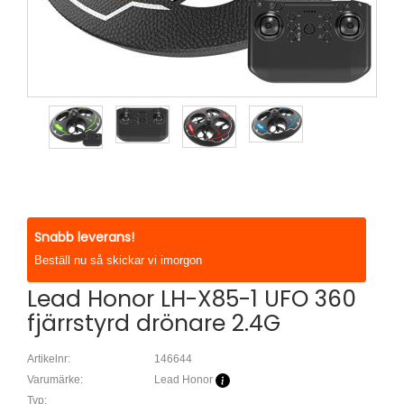
Snabb leverans!
Beställ nu så skickar vi imorgon
Lead Honor LH-X85-1 UFO 360
fjärrstyrd drönare 2.4G
Artikelnr:
146644
Varumärke:
Lead Honor
Typ: