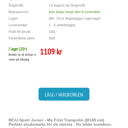
Ångerrätt:
14 dagars full ångerrätt
Bytesservice:
Kan bytas innan den 6 november
Lager:
Min. 20 st. tillgängliga i eget lager
Leveranstid:
1 - 3 arbetsdagar
Frakt till privat:
100,-
Föremålets skick:
Nytt
I lager (
20
+)
1109 kr
Beställ nu så skickar vi
varan på måndag
LÄGG I VARUKORGEN
MCU-Sport Junior - My First Trampolin (Ø140 cm)
Perfekt studsmatta för de minsta - för både inomhus-