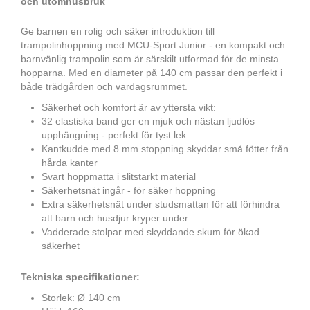
och utomhusbruk
Ge barnen en rolig och säker introduktion till
trampolinhoppning med MCU-Sport Junior - en kompakt och
barnvänlig trampolin som är särskilt utformad för de minsta
hopparna. Med en diameter på 140 cm passar den perfekt i
både trädgården och vardagsrummet.
Säkerhet och komfort är av yttersta vikt:
32 elastiska band ger en mjuk och nästan ljudlös
upphängning - perfekt för tyst lek
Kantkudde med 8 mm stoppning skyddar små fötter från
hårda kanter
Svart hoppmatta i slitstarkt material
Säkerhetsnät ingår - för säker hoppning
Extra säkerhetsnät under studsmattan för att förhindra
att barn och husdjur kryper under
Vadderade stolpar med skyddande skum för ökad
säkerhet
Tekniska specifikationer:
Storlek: Ø 140 cm