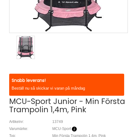
Snabb leverans!
Beställ nu så skickar vi varan på måndag
MCU-Sport Junior - Min Första
Trampolin 1,4m, Pink
Artikelnr:
13749
Varumärke:
MCU-Sport
Typ:
Min Första Trampolin 1,4m, Pink