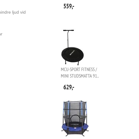
559,-
ndre ljud vid
ar
MCU-SPORT FITNESS /
MINI STUDSMATTA 91..
629,-