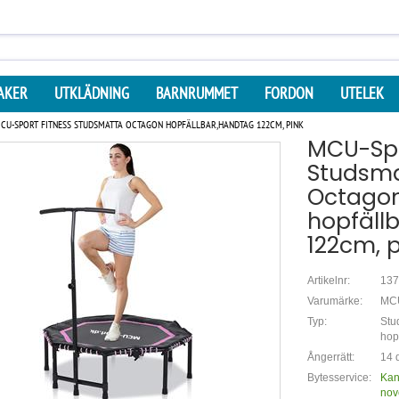
AKER
UTKLÄDNING
BARNRUMMET
FORDON
UTELEK
CU-SPORT FITNESS STUDSMATTA OCTAGON HOPFÄLLBAR,HANDTAG 122CM, PINK
MCU-Spo
Studsm
Octago
hopfäll
122cm, p
Artikelnr:
137
Varumärke:
MCU
Typ:
Stu
hop
Ångerrätt:
14 d
Bytesservice:
Kan
nov