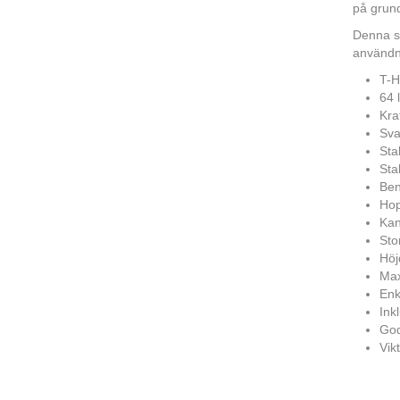
på grund
Denna s
användn
T-H
64 
Kra
Sva
Sta
Sta
Ben
Hop
Kan
Sto
Höj
Max
Enk
Ink
God
Vik