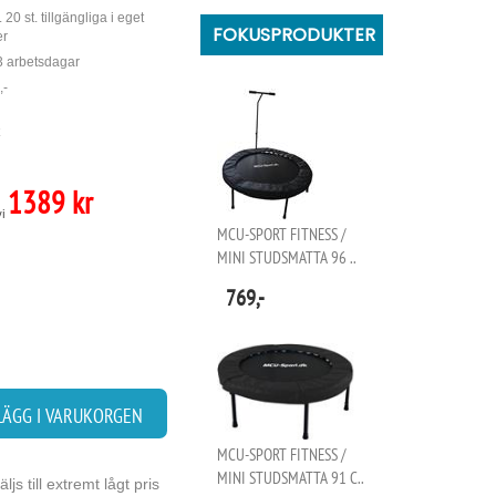
 20 st. tillgängliga i eget
FOKUSPRODUKTER
er
 3 arbetsdagar
,-
1389 kr
vi
MCU-SPORT FITNESS /
MINI STUDSMATTA 96 ..
769,-
LÄGG I VARUKORGEN
MCU-SPORT FITNESS /
MINI STUDSMATTA 91 C..
s till extremt lågt pris