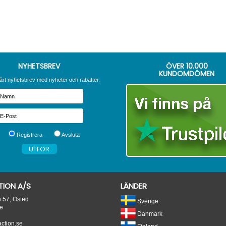
NYHETSBREV
ÖVER
10.000
KUNDOMDÖMEN
årt nyhetsbrev med nyheter och rabatter.
Registrera
Avsluta
ION A/S
LÄNDER
n 57, Osted
Sverige
e
Danmark
tion.se