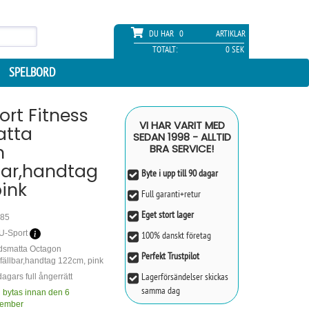
DU HAR
0
ARTIKLAR
TOTALT:
0 SEK
SPELBORD
rt Fitness
VI HAR VARIT MED
atta
SEDAN 1998 - ALLTID
n
BRA SERVICE!
bar,handtag
Byte i upp till 90 dagar
ink
Full garanti+retur
Eget stort lager
85
-Sport
100% danskt företag
dsmatta Octagon
Perfekt Trustpilot
fällbar,handtag 122cm, pink
Lagerförsändelser skickas
agars full ångerrätt
samma dag
 bytas innan den 6
ember