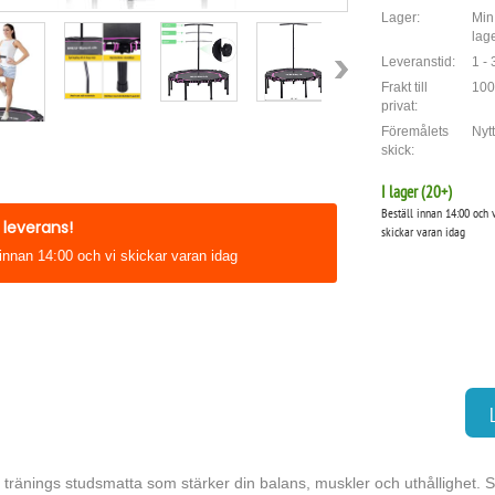
Lager:
Min.
lag
Leveranstid:
1 -
Frakt till
100
privat:
Föremålets
Nytt
skick:
I lager (
20
+)
Beställ innan 14:00 och 
leverans!
skickar varan idag
 innan 14:00 och vi skickar varan idag
s tränings studsmatta som stärker din balans, muskler och uthållighet. Sälj