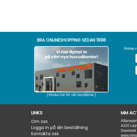
BRA ONLINESHOPPING SEDAN 1998
Mottag v
[ Klicka här för vår berättelse ]
LINKS
MM ACT
Om oss
Alfarveje
4320
Lejr
Logga in på din beställning
Danmark
Kontakta oss
www.mmac