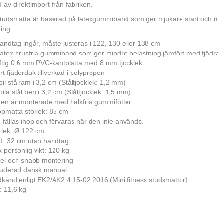
 av direktimport från fabriken.
tudsmatta är baserad på latexgummiband som ger mjukare start och mi
ing.
andtag ingår, måste justeras i 122, 130 eller 138 cm
latex brusfria gummiband som ger mindre belastning jämfört med fjädr
ftig 0,6 mm PVC-kantplatta med 8 mm tjocklek
rt fjäderduk tillverkad i polypropen
bil stålram i 3,2 cm (Ståltjocklek: 1,2 mm)
bila stål ben i 3,2 cm (Ståltjocklek: 1,5 mm)
en är monterade med halkfria gummifötter
pmatta storlek: 85 cm
 fällas ihop och förvaras när den inte används.
rlek: Ø 122 cm
d: 32 cm utan handtag
 personlig vikt: 120 kg
el och snabb montering
luderad dansk manual
känd enligt EK2/AK2.4 15-02:2016 (Mini fitness studsmattor)
t: 11,6 kg