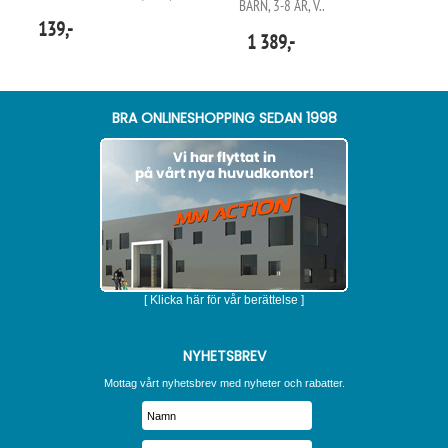
BARN, 3-8 ÅR, V..
139,-
1 389,-
BRA ONLINESHOPPING SEDAN 1998
[ Klicka här för vår berättelse ]
NYHETSBREV
Mottag vårt nyhetsbrev med nyheter och rabatter.