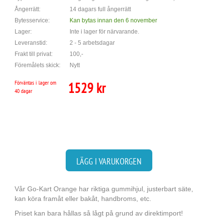
Ångerrätt:
14 dagars full ångerrätt
Bytesservice:
Kan bytas innan den 6 november
Lager:
Inte i lager för närvarande.
Leveranstid:
2 - 5 arbetsdagar
Frakt till privat:
100,-
Föremålets skick:
Nytt
Förväntas i lager om
1529 kr
40 dagar
LÄGG I VARUKORGEN
Vår Go-Kart Orange har riktiga gummihjul, justerbart säte,
kan köra framåt eller bakåt, handbroms, etc.
Priset kan bara hållas så lågt på grund av direktimport!