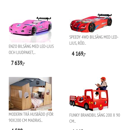
SPEEDY 4WD BILSÄNG MED LED-
LJUS, RÖD..
ENZO BILSÄNG MED LED-LJUS
OCH LJUDPAKET,..
4 169,-
7 639,-
MODERN TRÄ HUSBÄDD (FÖR
FUNKY BRANDBIL SÄNG 200 X 90
90X200 CM MADRAS..
CM..