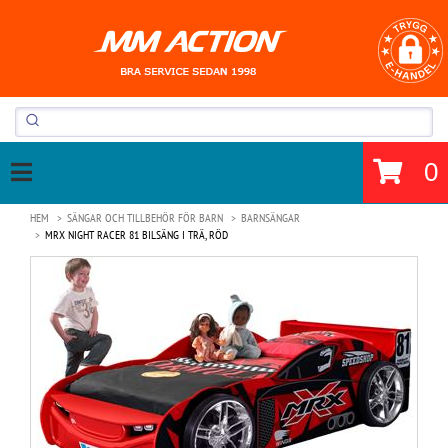
0
HEM
SÄNGAR OCH TILLBEHÖR FÖR BARN
BARNSÄNGAR
MRX NIGHT RACER 81 BILSÄNG I TRÄ, RÖD