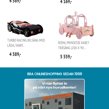
4 589,-
4 169,-
TURBO RACING BILSÄNG MED
ROYAL PRINSESSE KARET
LÅDA, SVART..
TRÄSÄNG (200 X 90 ..
4 589,-
5 559,-
BRA ONLINESHOPPING SEDAN 1998