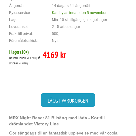
Ångerrätt:
14 dagars full ångerrätt
Bytesservice:
Kan bytas innan den 5 november
Lager:
Min. 10 st. tillgängliga i eget lager
Leveranstid:
2 - 5 arbetsdagar
Frakt till privat:
500,-
Föremålets skick:
Nytt
I lager (
10
+)
4169 kr
Beställ innan kl.12:00, så
skickar vi idag
LÄGG I VARUKORGEN
MRX Night Racer 81 Bilsäng med låda - Kör till
drömlandet Victory Line
Gör sängdags till en fantastisk upplevelse med vår coola