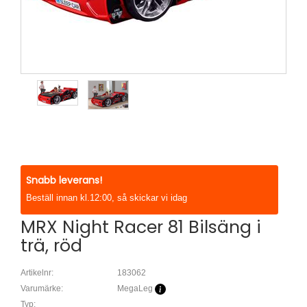
Snabb leverans!
Beställ innan kl.12:00, så skickar vi idag
MRX Night Racer 81 Bilsäng i
trä, röd
Artikelnr:
183062
Varumärke:
MegaLeg
Typ: