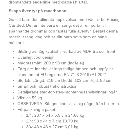
drömlandets segerlinje med glädje i hjärtat.
Skapa äventyr på racerbanan:
Ge ditt barn den ultimata upplevelsen med vår Turbo Racing
Car Bed. Det är inte bara en säng, det är en portal till
spännande drömmar och fantasifulla äventyr. Beställ denna
racerbilssäng idag och se ditt barn sova som en sann
mästare.
Bilsäng av hög kvalitet tillverkad av MDF-trä och front
Ovanligt cool design
Madrassmått: 200 x 90 cm (ingår ej)
Färg etc. innehåller inga farliga ämnen och uppfyller
bland annat EU-reglerna EN 71-3:2019+A1:2021.
Storlek: Längd: 218 cm Bredd: 109 cm Höjd: 58 cm
Smart och robust träkonstruktion.
Detaljerade steg-för-steg-monteringsanvisningar ingår
Vikt: ca 59 kg
OBSERVERA. Sängen kan skilja sig något från bilderna.
Förpackning 5 paket:
1/4: 237 x 64 x 5,5 cm 24,66 kg
2/4: 98 x 44 x 7 cm 10,79 kg
3/4: 43 x 43 x 27 cm 6,01 kg