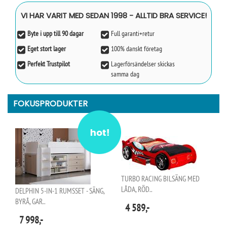
VI HAR VARIT MED SEDAN 1998 - ALLTID BRA SERVICE!
Byte i upp till 90 dagar
Full garanti+retur
Eget stort lager
100% danskt företag
Perfekt Trustpilot
Lagerförsändelser skickas
samma dag
FOKUSPRODUKTER
TURBO RACING BILSÄNG MED
LÅDA, RÖD..
DELPHIN 5-IN-1 RUMSSET - SÄNG,
BYRÅ, GAR..
4 589,-
7 998,-