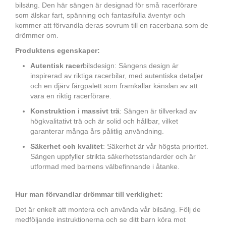
bilsäng. Den här sängen är designad för små racerförare
som älskar fart, spänning och fantasifulla äventyr och
kommer att förvandla deras sovrum till en racerbana som de
drömmer om.
Produktens egenskaper:
Autentisk racer
bilsdesign: Sängens design är
inspirerad av riktiga racerbilar, med autentiska detaljer
och en djärv färgpalett som framkallar känslan av att
vara en riktig racerförare.
Konstruktion i massivt trä
: Sängen är tillverkad av
högkvalitativt trä och är solid och hållbar, vilket
garanterar många års pålitlig användning.
Säkerhet och kvalitet
: Säkerhet är vår högsta prioritet.
Sängen uppfyller strikta säkerhetsstandarder och är
utformad med barnens välbefinnande i åtanke.
Hur man förvandlar drömmar till verklighet:
Det är enkelt att montera och använda vår bilsäng. Följ de
medföljande instruktionerna och se ditt barn köra mot