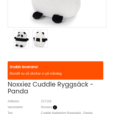
Snabb leverans!
Beställ nu så skickar vi på måndag
Noxxiez Cuddle Ryggsäck -
Panda
Artikelnr:
227118
Varumärke:
Noxxiez
Typ:
Cuddle Nallebjörn Ryggsäck - Panda