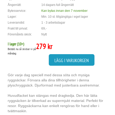
Ångerrätt:
14 dagars full ångerrätt
Bytesservice:
Kan bytas innan den 7 november
Lager:
Min. 10 st. tillgängliga i eget lager
Leveranstid:
1 - 3 arbetsdagar
Frakt till privat:
69,-
Föremålets skick:
Nytt
I lager (
10
+)
279 kr
Beställ nu så skickar vi på
måndag
LÄGG I VARUKORGEN
Gör varje dag speciell med dessa söta och mysiga
ryggsäckar. Förvara alla dina tillhörigheter i denna
plyschryggsäck. Djurformad med justerbara axelremmar.
Huvudfacket kan stängas med dragkedja. Den här lätta
ryggsäcken är tillverkad av supermjukt material. Perfekt för
resor. Ryggsäckarna kan enkelt rengöras för hand eller i
tvättmaskin.