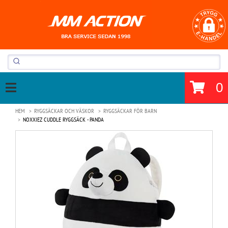
0
HEM
RYGGSÄCKAR OCH VÄSKOR
RYGGSÄCKAR FÖR BARN
NOXXIEZ CUDDLE RYGGSÄCK - PANDA