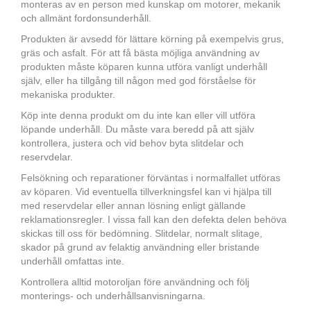
monteras av en person med kunskap om motorer, mekanik
och allmänt fordonsunderhåll.
Produkten är avsedd för lättare körning på exempelvis grus,
gräs och asfalt. För att få bästa möjliga användning av
produkten måste köparen kunna utföra vanligt underhåll
själv, eller ha tillgång till någon med god förståelse för
mekaniska produkter.
Köp inte denna produkt om du inte kan eller vill utföra
löpande underhåll. Du måste vara beredd på att själv
kontrollera, justera och vid behov byta slitdelar och
reservdelar.
Felsökning och reparationer förväntas i normalfallet utföras
av köparen. Vid eventuella tillverkningsfel kan vi hjälpa till
med reservdelar eller annan lösning enligt gällande
reklamationsregler. I vissa fall kan den defekta delen behöva
skickas till oss för bedömning. Slitdelar, normalt slitage,
skador på grund av felaktig användning eller bristande
underhåll omfattas inte.
Kontrollera alltid motoroljan före användning och följ
monterings- och underhållsanvisningarna.