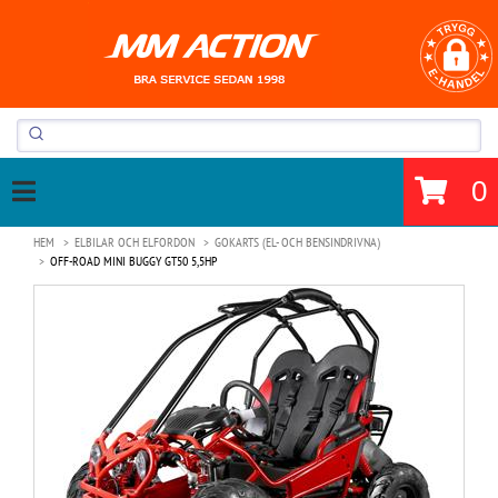
0
HEM
ELBILAR OCH ELFORDON
GOKARTS (EL- OCH BENSINDRIVNA)
OFF-ROAD MINI BUGGY GT50 5,5HP