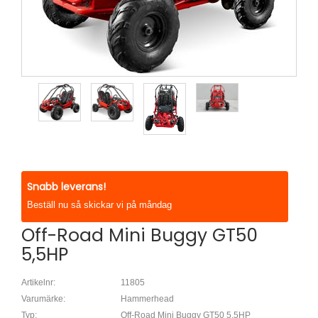
Snabb leverans!
Beställ nu så skickar vi på måndag
Off-Road Mini Buggy GT50
5,5HP
Artikelnr:
11805
Varumärke:
Hammerhead
Typ:
Off-Road Mini Buggy GT50 5,5HP