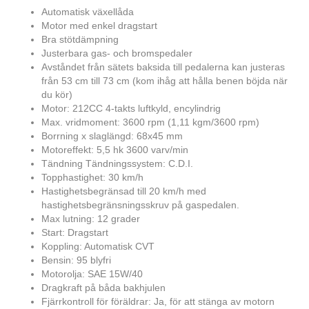
Automatisk växellåda
Motor med enkel dragstart
Bra stötdämpning
Justerbara gas- och bromspedaler
Avståndet från sätets baksida till pedalerna kan justeras
från 53 cm till 73 cm (kom ihåg att hålla benen böjda när
du kör)
Motor: 212CC 4-takts luftkyld, encylindrig
Max. vridmoment: 3600 rpm (1,11 kgm/3600 rpm)
Borrning x slaglängd: 68x45 mm
Motoreffekt: 5,5 hk 3600 varv/min
Tändning Tändningssystem: C.D.I.
Topphastighet: 30 km/h
Hastighetsbegränsad till 20 km/h med
hastighetsbegränsningsskruv på gaspedalen.
Max lutning: 12 grader
Start: Dragstart
Koppling: Automatisk CVT
Bensin: 95 blyfri
Motorolja: SAE 15W/40
Dragkraft på båda bakhjulen
Fjärrkontroll för föräldrar: Ja, för att stänga av motorn