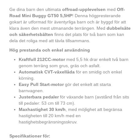
Ge dina barn den ultimata
offroad-upplevelsen
med
Off-
Road Mini Buggy GT50 5,5HP
! Denna högpresterande
gokart är utformad för äventyrliga barn och är byggd för att
klara även den mest utmanande terrängen. Med
dubbelsäte
och säkerhetsbälten
finns det plats för två barn som kan
dela det roliga med att tävla tillsammans.
Hög prestanda och enkel användning
Kraftfull 212CC-motor
med 5,5 hk drar enkelt två barn
genom terräng som grus, gräs och asfalt.
Automatisk CVT-växellåda
för en smidig och enkel
körning.
Easy Pull Start-motor
gör det enkelt att starta
barnvagnen.
Justerbara pedaler
för växande barn (avstånd från sits
till pedaler: 53 cm till 73 cm).
Maxhastighet 30 km/h
, med möjlighet att begränsa
hastigheten till 20 km/h med en
hastighetsbegränsningsskruv.
Specifikationer för: