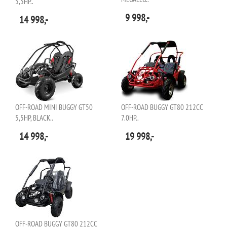
5,5HP..
9 998,-
14 998,-
OFF-ROAD MINI BUGGY GT50
OFF-ROAD BUGGY GT80 212CC
5,5HP, BLACK..
7.0HP..
14 998,-
19 998,-
OFF-ROAD BUGGY GT80 212CC