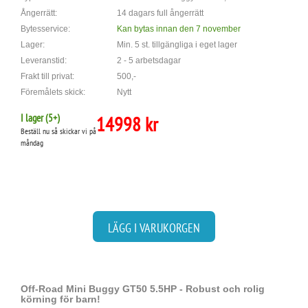
Ångerrätt:
14 dagars full ångerrätt
Bytesservice:
Kan bytas innan den 7 november
Lager:
Min. 5 st. tillgängliga i eget lager
Leveranstid:
2 - 5 arbetsdagar
Frakt till privat:
500,-
Föremålets skick:
Nytt
I lager (
5
+)
14998 kr
Beställ nu så skickar vi på
måndag
LÄGG I VARUKORGEN
Off-Road Mini Buggy GT50 5.5HP - Robust och rolig
körning för barn!