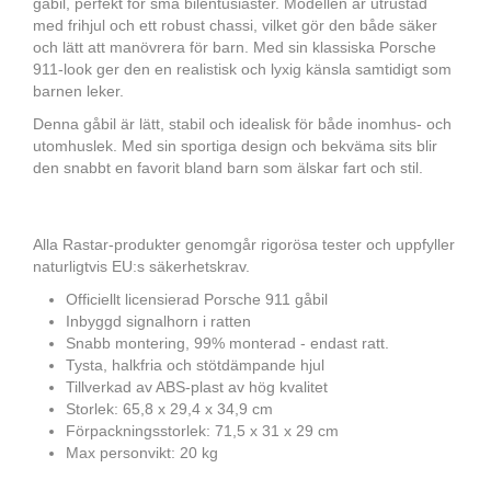
gåbil, perfekt för små bilentusiaster. Modellen är utrustad
med frihjul och ett robust chassi, vilket gör den både säker
och lätt att manövrera för barn. Med sin klassiska Porsche
911-look ger den en realistisk och lyxig känsla samtidigt som
barnen leker.
Denna gåbil är lätt, stabil och idealisk för både inomhus- och
utomhuslek. Med sin sportiga design och bekväma sits blir
den snabbt en favorit bland barn som älskar fart och stil.
Alla Rastar-produkter genomgår rigorösa tester och uppfyller
naturligtvis EU:s säkerhetskrav.
Officiellt licensierad Porsche 911 gåbil
Inbyggd signalhorn i ratten
Snabb montering, 99% monterad - endast ratt.
Tysta, halkfria och stötdämpande hjul
Tillverkad av ABS-plast av hög kvalitet
Storlek: 65,8 x 29,4 x 34,9 cm
Förpackningsstorlek: 71,5 x 31 x 29 cm
Max personvikt: 20 kg