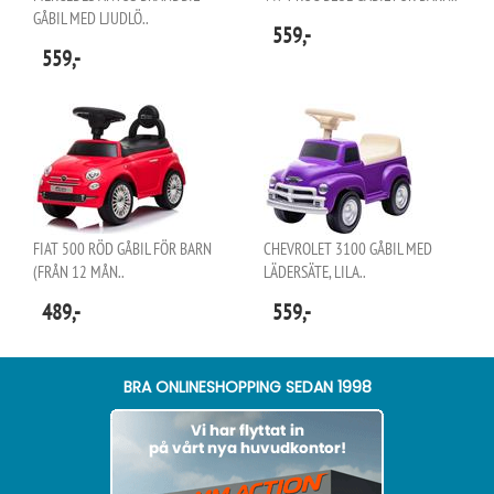
GÅBIL MED LJUDLÖ..
559,-
559,-
FIAT 500 RÖD GÅBIL FÖR BARN
CHEVROLET 3100 GÅBIL MED
(FRÅN 12 MÅN..
LÄDERSÄTE, LILA..
489,-
559,-
BRA ONLINESHOPPING SEDAN 1998