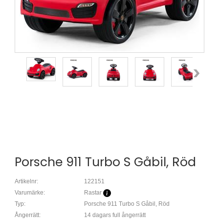
Porsche 911 Turbo S Gåbil, Röd
Artikelnr:
122151
Varumärke:
Rastar
Typ:
Porsche 911 Turbo S Gåbil, Röd
Ångerrätt:
14 dagars full ångerrätt