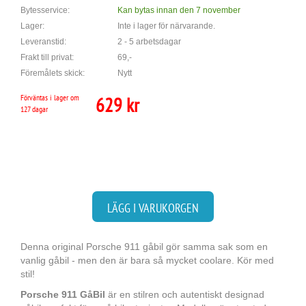
Bytesservice:
Kan bytas innan den 7 november
Lager:
Inte i lager för närvarande.
Leveranstid:
2 - 5 arbetsdagar
Frakt till privat:
69,-
Föremålets skick:
Nytt
Förväntas i lager om
629 kr
127 dagar
LÄGG I VARUKORGEN
Denna original Porsche 911 gåbil gör samma sak som en
vanlig gåbil - men den är bara så mycket coolare. Kör med
stil!
Porsche 911 GåBil
är en stilren och autentiskt designad