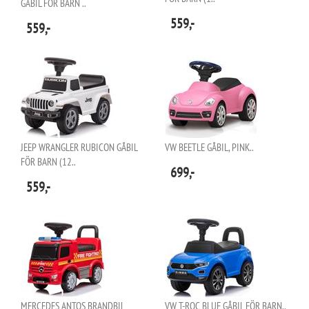
GÅBIL FÖR BARN ..
559,-
559,-
JEEP WRANGLER RUBICON GÅBIL
VW BEETLE GÅBIL, PINK..
FÖR BARN (12..
699,-
559,-
MERCEDES ANTOS BRANDBIL
VW T-ROC BLUE GÅBIL FÖR BARN..