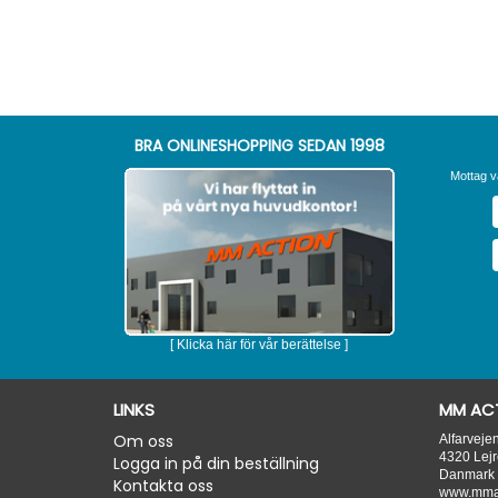
BRA ONLINESHOPPING SEDAN 1998
Mottag v
[ Klicka här för vår berättelse ]
LINKS
MM ACT
Om oss
Alfarveje
4320
Lejr
Logga in på din beställning
Danmark
Kontakta oss
www.mmac