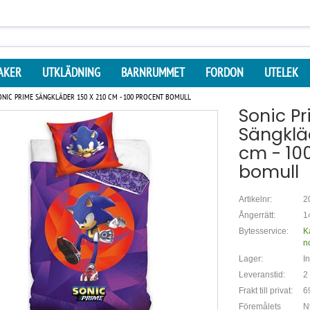
AKER
UTKLÄDNING
BARNRUMMET
FORDON
UTELEK
ONIC PRIME SÄNGKLÄDER 150 X 210 CM - 100 PROCENT BOMULL
Sonic P
Sängkläd
cm - 10
bomull
Artikelnr:
2
Ångerrätt:
1
Bytesservice:
K
n
Lager:
In
Leveranstid:
2
Frakt till privat:
6
Föremålets
N