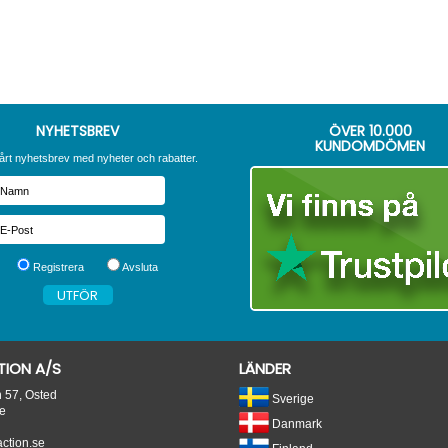
NYHETSBREV
ÖVER
10.000
KUNDOMDÖMEN
årt nyhetsbrev med nyheter och rabatter.
Registrera
Avsluta
ION A/S
LÄNDER
n 57, Osted
Sverige
e
Danmark
tion.se