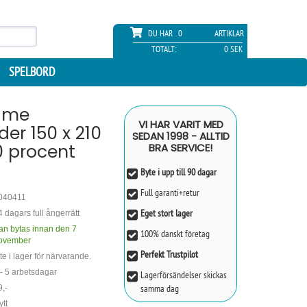
DU HAR
0
ARTIKLAR
TOTALT:
0 SEK
SPELBORD
rime
VI HAR VARIT MED
er 150 x 210
SEDAN 1998 - ALLTID
0 procent
BRA SERVICE!
Byte i upp till 90 dagar
Full garanti+retur
040411
Eget stort lager
4 dagars full ångerrätt
an bytas innan den 7
100% danskt företag
ovember
Perfekt Trustpilot
te i lager för närvarande.
 - 5 arbetsdagar
Lagerförsändelser skickas
samma dag
9,-
ytt