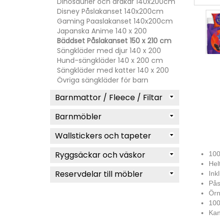
Dinosaurier och drakar 140x200cm
Disney Påslakanset 140x200cm
Gaming Paaslakanset 140x200cm
Japanska Anime 140 x 200
Bäddset Påslakanset 150 x 210 cm
Sängkläder med djur 140 x 200
Hund-sängkläder 140 x 200 cm
Sängkläder med katter 140 x 200
Övriga sängkläder för barn
Barnmattor / Fleece / Filtar
Barnmöbler
Wallstickers och tapeter
Ryggsäckar och väskor
100
Hel
Reservdelar till möbler
Ink
Pås
Örn
100
Kan