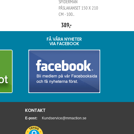
SPIDERMAN
PÅSLAKANSET 150 X 210
CM - 100..
389,-
FÅ VÅRA NYHETER
VIA FACEBOOK
KONTAKT
E-post:
Kundservice@mmaction.se