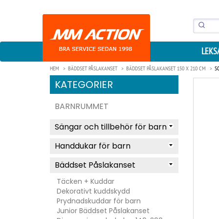
LEKS
HEM
BÄDDSET PÅSLAKANSET
BÄDDSET PÅSLAKANSET 150 X 210 CM
S
KATEGORIER
BARNRUMMET
Sängar och tillbehör för barn
Handdukar för barn
Bäddset Påslakanset
Täcken + Kuddar
Dekorativt kuddskydd
Prydnadskuddar för barn
Junior Bäddset Påslakanset