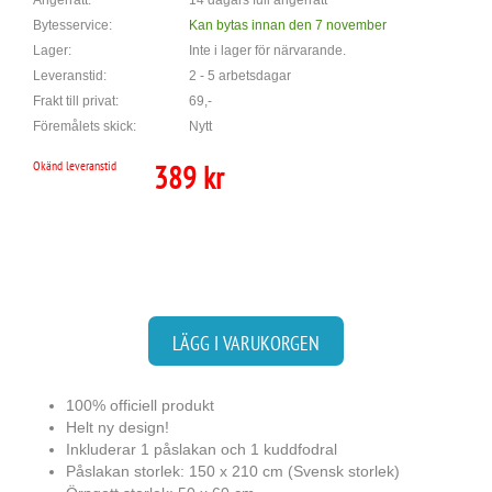
Ångerrätt:
14 dagars full ångerrätt
Bytesservice:
Kan bytas innan den 7 november
Lager:
Inte i lager för närvarande.
Leveranstid:
2 - 5 arbetsdagar
Frakt till privat:
69,-
Föremålets skick:
Nytt
Okänd leveranstid
389 kr
LÄGG I VARUKORGEN
100% officiell produkt
Helt ny design!
Inkluderar 1 påslakan och 1 kuddfodral
Påslakan storlek: 150 x 210 cm (Svensk storlek)