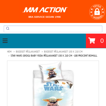
0
HEM
BÄDDSET PÅSLAKANSET
BÄDDSET PÅSLAKANSET 150 X 210 CM
STAR WARS GROGU BABY YODA PÅSLAKANSET 150 X 210 CM - 100 PROCENT BOMULL