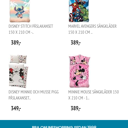
DISNEY STITCH PÅSLAKANSET
MARVEL AVENGERS SÄNGKLÄDER
150 X 210 CM -..
150 X 210 CM ..
389,-
389,-
DISNEY MINNIE OCH MUSSE PIGG
MINNIE MOUSE SÄNGKLÄDER 150
PÅSLAKANSET..
X 210 CM - 1..
349,-
389,-
BRA ONLINESHOPPING SEDAN 1998