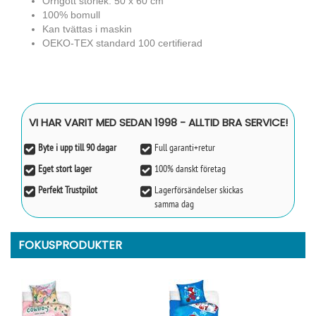
Örngott storlek: 50 x 60 cm
100% bomull
Kan tvättas i maskin
OEKO-TEX standard 100 certifierad
VI HAR VARIT MED SEDAN 1998 - ALLTID BRA SERVICE!
Byte i upp till 90 dagar
Full garanti+retur
Eget stort lager
100% danskt företag
Perfekt Trustpilot
Lagerförsändelser skickas
samma dag
FOKUSPRODUKTER