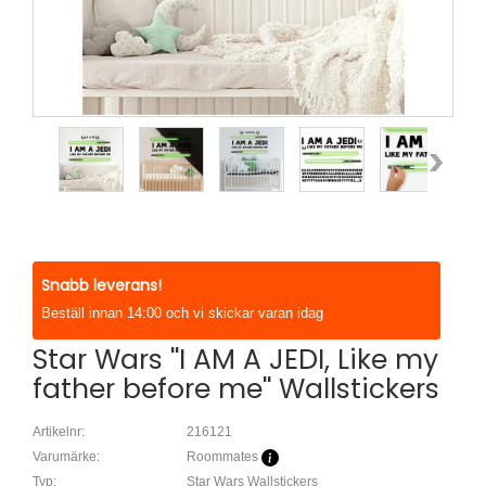
Snabb leverans!
Beställ innan 14:00 och vi skickar varan idag
Star Wars ''I AM A JEDI, Like my
father before me'' Wallstickers
Artikelnr:
216121
Varumärke:
Roommates
Typ:
Star Wars Wallstickers