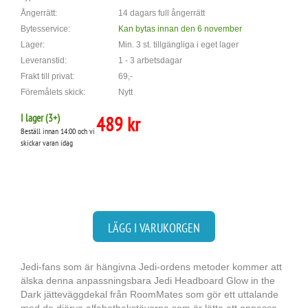
Ångerrätt:
14 dagars full ångerrätt
Bytesservice:
Kan bytas innan den 6 november
Lager:
Min. 3 st. tillgängliga i eget lager
Leveranstid:
1 - 3 arbetsdagar
Frakt till privat:
69,-
Föremålets skick:
Nytt
I lager (
3
+)
489 kr
Beställ innan 14:00 och vi
skickar varan idag
LÄGG I VARUKORGEN
Jedi-fans som är hängivna Jedi-ordens metoder kommer att
älska denna anpassningsbara Jedi Headboard Glow in the
Dark jätteväggdekal från RoomMates som gör ett uttalande