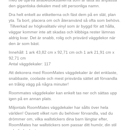
med de djärva alfabetbokstäverna som är lätta att anpassa
den gigantiska dekalen med sitt personliga namn.
Dra helt enkelt av etiketterna och fäst dem på en slät, plan
yta. Ta bort, placera om och återanvänd så ofta som behövs.
Tillverkad av högkvalitativ vinyl som är byggd för att hålla,
väggar kommer inte att skadas och klibbiga rester lämnas
aldrig kvar. Det är snabb, rolig och prisvärd väggdekor när
den är som bäst.
Innehåll: 1 ark 43,82 cm x 92,71 cm och 1 ark 21,91 cm x
92,71 cm
Antal väggdekaler: 117
Att dekorera med RoomMates väggdekaler är det enklaste,
snabbaste, coolaste och mest prisvärda sättet att förvandla
en tråkig vägg på några minuter!
Roommates väggdekaler kan enkelt tas ner och sättas upp
igen på en annan plats.
Miljontals RoomMates väggdekaler har sålts över hela
världen! Oavsett vilket rum du behöver förvandla, vad du
drömmer om, vilka wallstickers dina barn längtar efter,
RoomMates har wallstickers som passar ditt humör, din stil