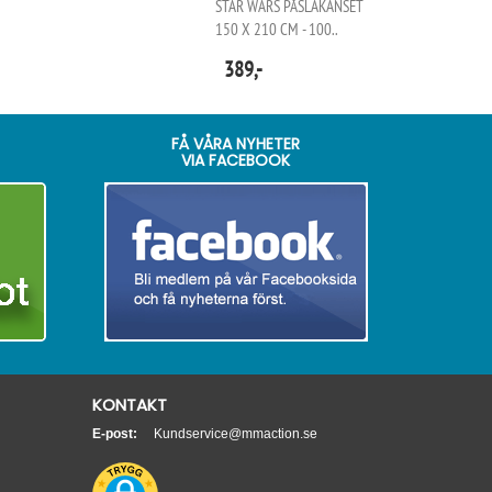
STAR WARS PÅSLAKANSET
150 X 210 CM - 100..
389,-
FÅ VÅRA NYHETER
VIA FACEBOOK
KONTAKT
E-post:
Kundservice@mmaction.se