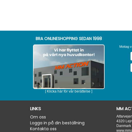
BRA ONLINESHOPPING SEDAN 1998
Mottag v
[ Klicka här för vår berättelse ]
LINKS
MM ACT
Om oss
Alfarveje
4320
Lejr
Logga in på din beställning
Danmark
Kontakta oss
www.mmac