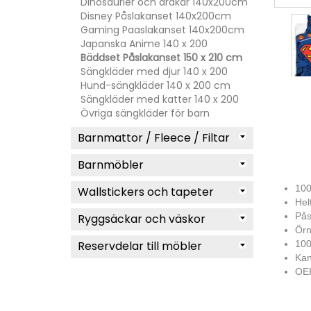
Dinosaurier och drakar 140x200cm
Disney Påslakanset 140x200cm
Gaming Paaslakanset 140x200cm
Japanska Anime 140 x 200
Bäddset Påslakanset 150 x 210 cm
Sängkläder med djur 140 x 200
Hund-sängkläder 140 x 200 cm
Sängkläder med katter 140 x 200
Övriga sängkläder för barn
Barnmattor / Fleece / Filtar
Barnmöbler
100
Wallstickers och tapeter
Hel
Pås
Ryggsäckar och väskor
Örn
Reservdelar till möbler
100
Kan
OEK