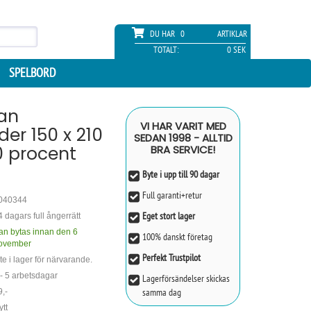
DU HAR
0
ARTIKLAR
TOTALT:
0 SEK
SPELBORD
an
VI HAR VARIT MED
er 150 x 210
SEDAN 1998 - ALLTID
0 procent
BRA SERVICE!
Byte i upp till 90 dagar
Full garanti+retur
040344
Eget stort lager
4 dagars full ångerrätt
an bytas innan den 6
100% danskt företag
ovember
Perfekt Trustpilot
te i lager för närvarande.
 - 5 arbetsdagar
Lagerförsändelser skickas
samma dag
9,-
ytt