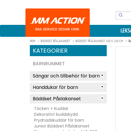
LEKS
HEM
BÄDDSET PÅSLAKANSET
BÄDDSET PÅSLAKANSET 150 X 210 CM
S
KATEGORIER
BARNRUMMET
Sängar och tillbehör för barn
Handdukar för barn
Bäddset Påslakanset
Täcken + Kuddar
Dekorativt kuddskydd
Prydnadskuddar för barn
Junior Bäddset Påslakanset