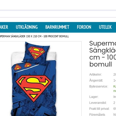
AKER
UTKLÄDNING
BARNRUMMET
FORDON
UTELEK
UPERMAN SÄNGKLÄDER 150 X 210 CM - 100 PROCENT BOMULL
Superm
Sängkläd
cm - 10
bomull
Artikelnr:
2
Ångerrätt:
1
Bytesservice:
K
n
Lager:
In
Leveranstid:
2
Frakt till privat:
6
Föremålets
N