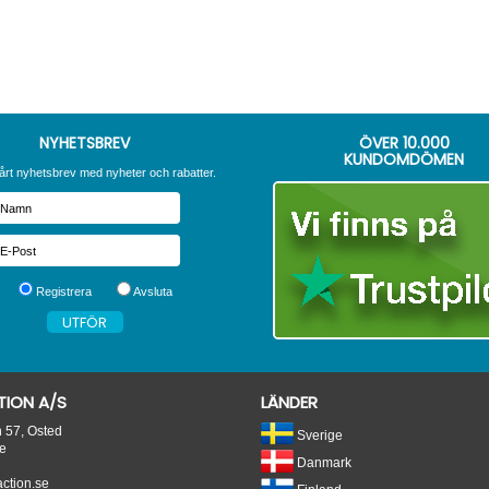
NYHETSBREV
ÖVER
10.000
KUNDOMDÖMEN
årt nyhetsbrev med nyheter och rabatter.
Registrera
Avsluta
ION A/S
LÄNDER
n 57, Osted
Sverige
e
Danmark
tion.se