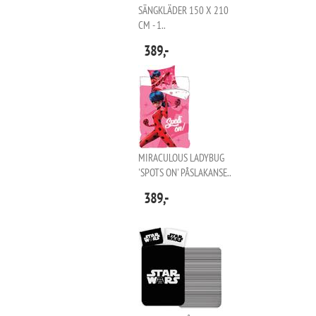
SÄNGKLÄDER 150 X 210
CM - 1..
389,-
MIRACULOUS LADYBUG
'SPOTS ON' PÅSLAKANSE..
389,-