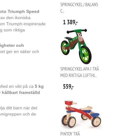
SPRINGCYKEL / BALANS
C..
oto Triumph Speed
d av den ikoniska
1 389,-
ium Triumph-inspirerade
g som riktiga
digheter och
lket ger en säker och
SPRINGCYKEL APA I TRÄ
MED RIKTIGA LUFTHJ..
559,-
 Med en vikt på ca
5 kg
v
hållbart framställd
ja ditt barn när det
mmigreppen och de
PINTOY TRÄ