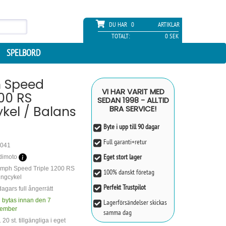
DU HAR
0
ARTIKLAR
TOTALT:
0 SEK
SPELBORD
 Speed
VI HAR VARIT MED
200 RS
SEDAN 1998 - ALLTID
kel / Balans
BRA SERVICE!
Byte i upp till 90 dagar
Full garanti+retur
041
Eget stort lager
dimoto
umph Speed Triple 1200 RS
100% danskt företag
ingcykel
Perfekt Trustpilot
agars full ångerrätt
 bytas innan den 7
Lagerförsändelser skickas
ember
samma dag
 20 st. tillgängliga i eget