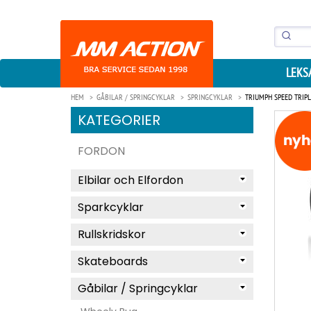
LEKS
HEM
GÅBILAR / SPRINGCYKLAR
SPRINGCYKLAR
TRIUMPH SPEED TRIPL
KATEGORIER
FORDON
Elbilar och Elfordon
Sparkcyklar
Rullskridskor
Skateboards
Gåbilar / Springcyklar