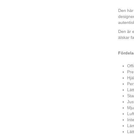
Den här 
designen
autenti
Den är en
älskar fa
Fördela
Off
Pre
Hjä
Per
Lät
Sta
Jus
Mju
Luf
Int
Läm
Lät