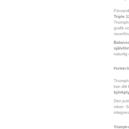
Förvandl
Triple 
Triumph 
grafik o
racerför
Balans
självfö
naturlig
Perfekt f
Triumph 
kan ditt
björkp
Den just
växer. S
integrer
Triumph-