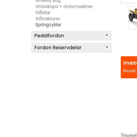
Wheely Bug
Grävskopa + Grävmaskiner
Gåbilar
Gåtraktorer
Springcyklar
Pedalfordon
Fordon Reservdelar
Snabb 
Beställ
Triumph