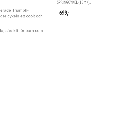
SPRINGCYKEL (18M+)..
sierade Triumph-
699,-
ger cykeln ett coolt och
le, särskilt för barn som