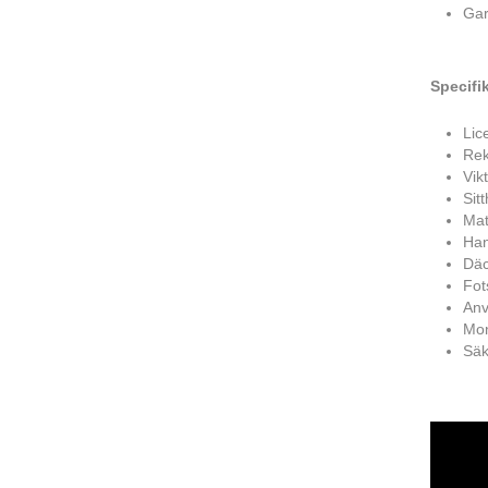
Gar
Specifik
Lic
Rek
Vik
Sit
Mat
Han
Däc
Fot
Anv
Mon
Säk