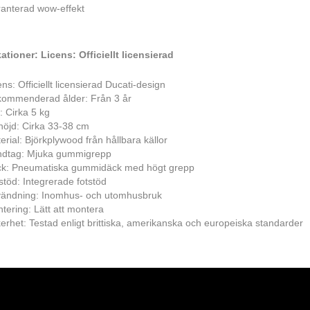
anterad wow-effekt
ationer: Licens: Officiellt licensierad
ens: Officiellt licensierad Ducati-design
ommenderad ålder: Från 3 år
t: Cirka 5 kg
thöjd: Cirka 33-38 cm
erial: Björkplywood från hållbara källor
dtag: Mjuka gummigrepp
k: Pneumatiska gummidäck med högt grepp
stöd: Integrerade fotstöd
ändning: Inomhus- och utomhusbruk
tering: Lätt att montera
erhet: Testad enligt brittiska, amerikanska och europeiska standarder