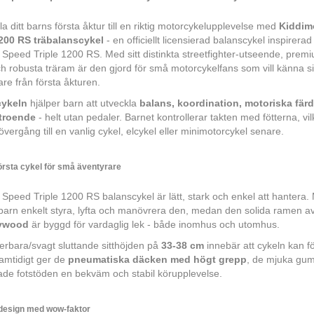
a ditt barns första åktur till en riktig motorcykelupplevelse med
Kiddim
1200 RS träbalanscykel
- en officiellt licensierad balanscykel inspirera
Speed Triple 1200 RS. Med sitt distinkta streetfighter-utseende, prem
ch robusta träram är den gjord för små motorcykelfans som vill känna si
are från första åkturen.
cykeln
hjälper barn att utveckla
balans, koordination, motoriska fär
rtroende
- helt utan pedaler. Barnet kontrollerar takten med fötterna, vi
 övergång till en vanlig cykel, elcykel eller minimotorcykel senare.
örsta cykel för små äventyrare
Speed Triple 1200 RS balanscykel är lätt, stark och enkel att hantera.
 barn enkelt styra, lyfta och manövrera den, medan den solida ramen a
lywood
är byggd för vardaglig lek - både inomhus och utomhus.
erbara/svagt sluttande sitthöjden på
33-38 cm
innebär att cykeln kan föl
amtidigt ger de
pneumatiska däcken med högt grepp
, de mjuka gu
ade fotstöden en bekväm och stabil körupplevelse.
design med wow-faktor