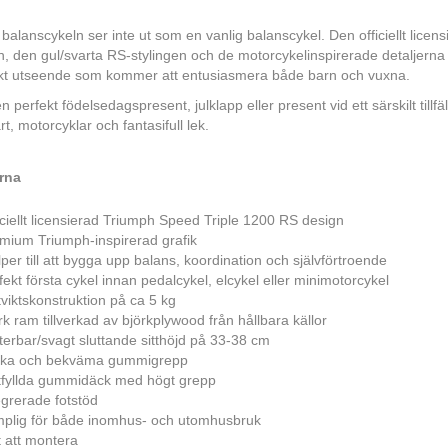
balanscykeln ser inte ut som en vanlig balanscykel. Den officiellt licen
, den gul/svarta RS-stylingen och de motorcykelinspirerade detaljerna 
skt utseende som kommer att entusiasmera både barn och vuxna.
 perfekt födelsedagspresent, julklapp eller present vid ett särskilt tillfäl
rt, motorcyklar och fantasifull lek.
rna
iciellt licensierad Triumph Speed Triple 1200 RS design
mium Triumph-inspirerad grafik
lper till att bygga upp balans, koordination och självförtroende
fekt första cykel innan pedalcykel, elcykel eller minimotorcykel
tviktskonstruktion på ca 5 kg
rk ram tillverkad av björkplywood från hållbara källor
terbar/svagt sluttande sitthöjd på 33-38 cm
ka och bekväma gummigrepp
tfyllda gummidäck med högt grepp
egrerade fotstöd
plig för både inomhus- och utomhusbruk
t att montera