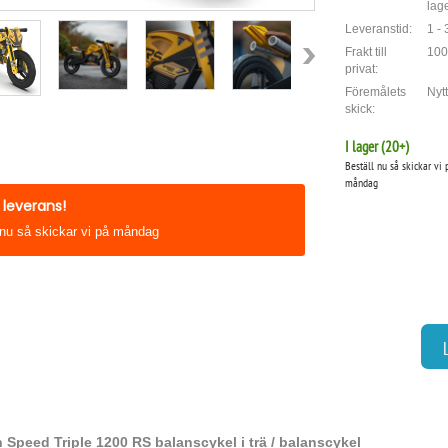
lag
Leveranstid:
1 -
Frakt till
100
privat:
Föremålets
Nytt
skick:
I lager (
20
+)
Beställ nu så skickar vi 
måndag
leverans!
 nu så skickar vi på måndag
 Speed Triple 1200 RS balanscykel i trä / balanscykel