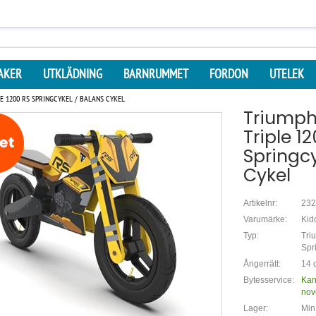
AKER
UTKLÄDNING
BARNRUMMET
FORDON
UTELEK
E 1200 RS SPRINGCYKEL / BALANS CYKEL
Triumph
Triple 1
Springcy
Cykel
Artikelnr:
232
Varumärke:
Kid
Typ:
Tri
Spr
Ångerrätt:
14 d
Bytesservice:
Kan
nov
Lager:
Min.