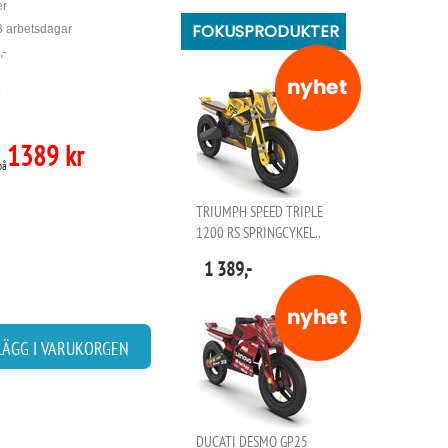
er
FOKUSPRODUKTER
 3 arbetsdagar
,-
1389 kr
på
TRIUMPH SPEED TRIPLE
1200 RS SPRINGCYKEL..
1 389,-
LÄGG I VARUKORGEN
DUCATI DESMO GP25