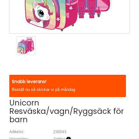
Snabb leverans!
Beställ nu så skickar vi på måndag
Unicorn
Resväska/vagn/Ryggsäck för
barn
Artikelnr:
230043