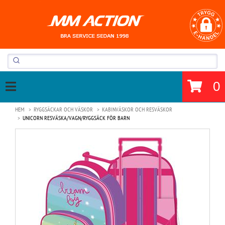
0
HEM
RYGGSÄCKAR OCH VÄSKOR
KABINVÄSKOR OCH RESVÄSKOR
UNICORN RESVÄSKA/VAGN/RYGGSÄCK FÖR BARN