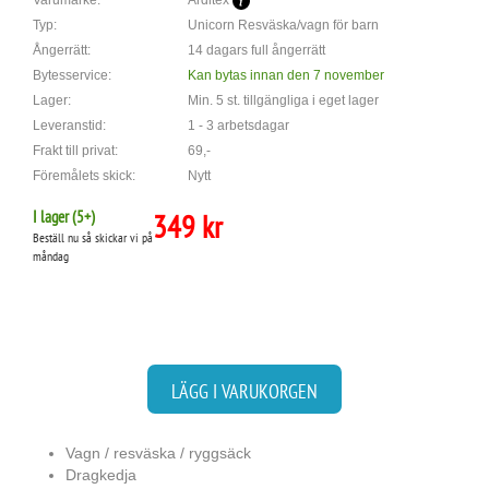
Varumärke:
Arditex
Typ:
Unicorn Resväska/vagn för barn
Ångerrätt:
14 dagars full ångerrätt
Bytesservice:
Kan bytas innan den 7 november
Lager:
Min. 5 st. tillgängliga i eget lager
Leveranstid:
1 - 3 arbetsdagar
Frakt till privat:
69,-
Föremålets skick:
Nytt
I lager (
5
+)
349 kr
Beställ nu så skickar vi på
måndag
LÄGG I VARUKORGEN
Vagn / resväska / ryggsäck
Dragkedja