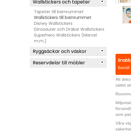
Wallstickers och tapeter
Tapeter till barnrummet
Wallstickers till barnrummet
Disney Wallstickers
Dinosaurer och Drakar Wallstickers
Superhero Wallstickers (Marvel
m.m.)
Ryggsäckar och väskor
Snabb 
Reservdelar till möbler
Beställ
Att dek
sättet a
Roommate
Miljonta
förvandl
som pass
Våra väg
säkerhe