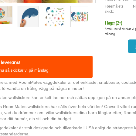
Föremålets
N
skick:
I lager (
2
+)
Beställ nu så skickar vi 
måndag
leverans!
 nu så skickar vi på måndag
orera med RoomMates väggdekaler är det enklaste, snabbaste, coolast
tt förvandla en tråkig vägg på några minuter!
s wallstickers kan enkelt tas ner och sättas upp igen på en annan pla
ls RoomMates wallstickers har sålts över hela världen! Oavsett vilket 
a, vad du drömmer om, vilka wallstickers dina barn längtar efter, Room
ar ditt humör, din stil och din budget.
gdekaler är stolt designade och tillverkade i USA enligt de strängaste k
tsstandarderna.