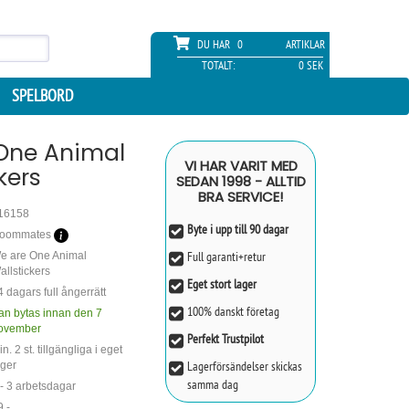
DU HAR
0
ARTIKLAR
TOTALT:
0 SEK
SPELBORD
One Animal
VI HAR VARIT MED
kers
SEDAN 1998 - ALLTID
BRA SERVICE!
16158
Byte i upp till 90 dagar
oommates
Full garanti+retur
e are One Animal
allstickers
Eget stort lager
4 dagars full ångerrätt
100% danskt företag
an bytas innan den 7
ovember
Perfekt Trustpilot
n. 2 st. tillgängliga i eget
Lagerförsändelser skickas
ager
samma dag
 - 3 arbetsdagar
9,-