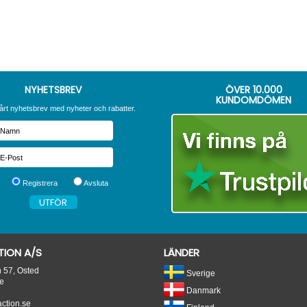
NYHETSBREV
ÖVER
10.000
KUNDOMDÖMEN
årt nyhetsbrev med nyheter och rabatter.
Registrera
Avsluta
ION A/S
LÄNDER
n 57, Osted
Sverige
e
Danmark
tion.se