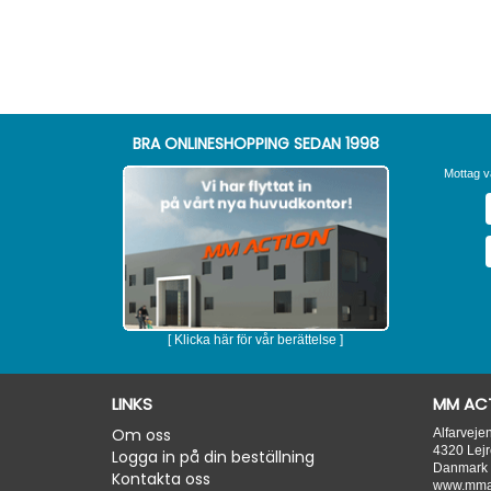
BRA ONLINESHOPPING SEDAN 1998
Mottag v
[ Klicka här för vår berättelse ]
LINKS
MM ACT
Om oss
Alfarveje
4320
Lejr
Logga in på din beställning
Danmark
Kontakta oss
www.mmac