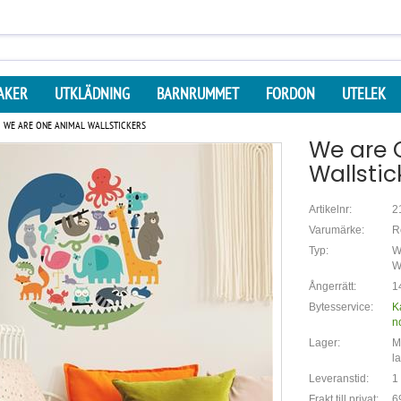
AKER
UTKLÄDNING
BARNRUMMET
FORDON
UTELEK
WE ARE ONE ANIMAL WALLSTICKERS
We are 
Wallstic
Artikelnr:
2
Varumärke:
R
Typ:
W
W
Ångerrätt:
1
Bytesservice:
K
n
Lager:
Mi
l
Leveranstid:
1
Frakt till privat:
6