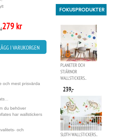
ytt
FOKUSPRODUKTER
279 kr
på
LÄGG I VARUKORGEN
PLANETER OCH
STJÄRNOR
WALLSTICKERS..
e och mest prisvärda
239,-
ts...
rum du behöver
Mates har wallstickers
valitets- och
SLOTH WALLSTICKERS..