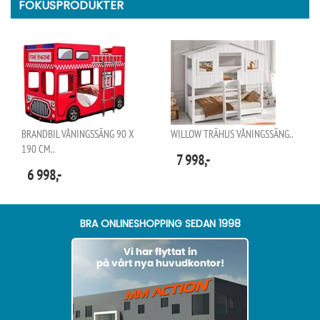
FOKUSPRODUKTER
BRANDBIL VÅNINGSSÄNG 90 X
WILLOW TRÄHUS VÅNINGSSÄNG..
190 CM..
7 998,-
6 998,-
BRA ONLINESHOPPING SEDAN 1998