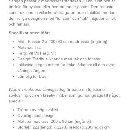
Sängen passar 2 madrasser i storleken 200x90 cm och är
perfekt för syskon eller övernattande gäster. Den robusta
konstruktionen i vitlackerat trä garanterar stabilitet, medan
den roliga designen med "fönster" och "tak" inbjuder till lek
och fantasi.
Specifikationer: Mått
Mått: Passar 2 x 200x90 cm madrasser (ingår ej)
Material: Trä
Färg: Vit Vit Färg: Vit
Design: Trädhusliknande med tak och fönster
Inklusive stege i mitten för enkel åtkomst till den övre
våningssängen
Lämplig för barn
Willow Treehouse våningssäng
är både en funktionell
sovlösning och en kreativ möbel som gör sängdags till något
speciellt.
Träram av hög kvalitet
Ovanligt cool design
Mått på madrass: 200 x 90 cm (ingår ej)
Storlek: 221(längd) x 127,6(bredd) x 200(höjd) cm