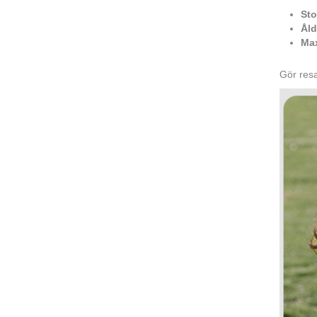
Sto
Åld
Max
Gör resa