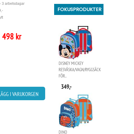
- 3 arbetsdagar
FOKUSPRODUKTER
,-
tt
498 kr
DISNEY MICKEY
RESVÄSKA/VAGN/RYGGSÄCK
FÖR..
349,-
LÄGG I VARUKORGEN
DINO