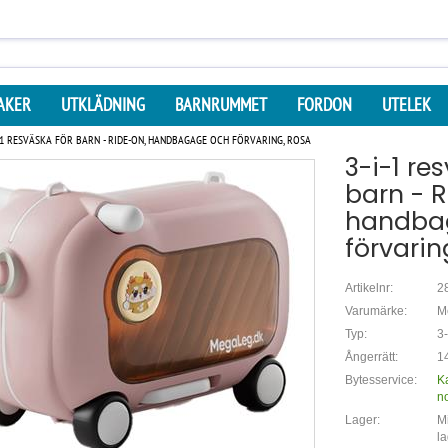
AKER
UTKLÄDNING
BARNRUMMET
FORDON
UTELEK
I-1 RESVÄSKA FÖR BARN - RIDE-ON, HANDBAGAGE OCH FÖRVARING, ROSA
3-i-1 re
barn - R
handba
förvarin
Artikelnr:
2
Varumärke:
M
Typ:
3-
Ångerrätt:
14
Bytesservice:
K
n
Lager:
Mi
la