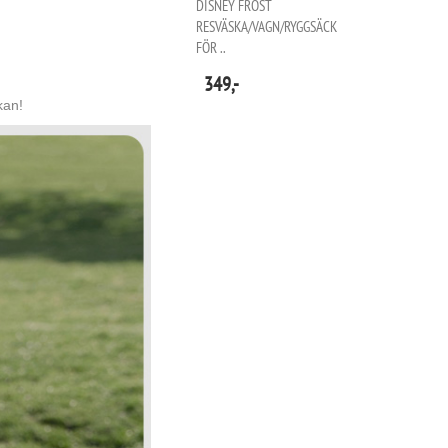
DISNEY FROST
RESVÄSKA/VAGN/RYGGSÄCK
FÖR ..
349,-
kan!