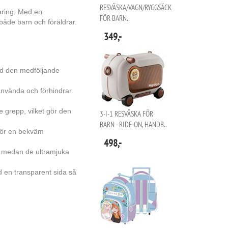
RESVÄSKA/VAGN/RYGGSÄCK
aring. Med en
FÖR BARN..
både barn och föräldrar.
349,-
ed den medföljande
 använda och förhindrar
e grepp, vilket gör den
3-I-1 RESVÄSKA FÖR
BARN - RIDE-ON, HANDB..
 för en bekväm
498,-
, medan de ultramjuka
d en transparent sida så