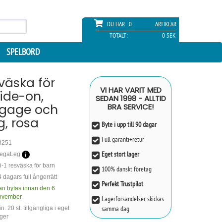
DU HAR
0
ARTIKLAR
TOTALT:
0 SEK
SPELBORD
sväska för
VI HAR VARIT MED
ide-on,
SEDAN 1998 - ALLTID
gage och
BRA SERVICE!
g, rosa
Byte i upp till 90 dagar
Full garanti+retur
8251
Eget stort lager
egaLeg
i-1 resväska för barn
100% danskt företag
 dagars full ångerrätt
Perfekt Trustpilot
an bytas innan den 6
ovember
Lagerförsändelser skickas
samma dag
n. 20 st. tillgängliga i eget
ger