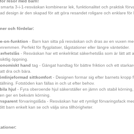
 för resor med barn!
smarta 3-i-1-resväskan kombinerar lek, funktionalitet och praktisk förv
ad design är den skapad för att göra resandet roligare och enklare för 
ner och fördelar:
e-on-funktion
- Barn kan sitta på resväskan och dras av en vuxen m
onremmen. Perfekt för flygplatser, tågstationer eller längre väntetider.
erhetslås
- Resväskan har ett enkelriktat säkerhetslås som är lätt att
siktlig öppning.
gonomiskt hand
tag - Gängat handtag för bättre friktion och ett starkar
 att dra och bära.
ömlinjeformad sittkomfort
- Designen formar sig efter barnets kropp
tällning. Fotstöden kan fällas in och ut efter behov.
bila hjul
- Fyra oberoende hjul säkerställer en jämn och stabil körning
len ger en bekväm körning.
nsparent
förvaringslåda - Resväskan har ett rymligt förvaringsfack me
ditt barn enkelt kan se och välja sina tillhörigheter.
kationer: