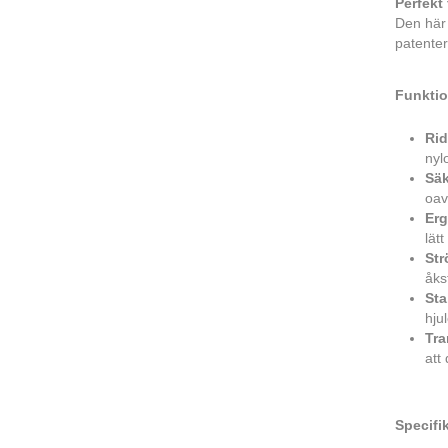
Perfekt
Den här 
patenter
Funktio
Rid
nyl
Säk
oav
Er
lätt
Str
åks
Sta
hju
Tra
att 
Specifi