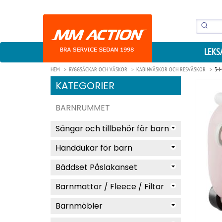
LEKS
HEM
RYGGSÄCKAR OCH VÄSKOR
KABINVÄSKOR OCH RESVÄSKOR
3-
KATEGORIER
BARNRUMMET
Sängar och tillbehör för barn
Handdukar för barn
Bäddset Påslakanset
Barnmattor / Fleece / Filtar
Barnmöbler